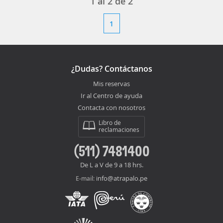
1
al
2
de
2
1
¿Dudas? Contáctanos
Mis reservas
Ir al Centro de ayuda
Contacta con nosotros
Libro de
reclamaciones
(511) 7481400
De L a V de 9 a 18 hrs.
info@atrapalo.pe
E-mail: