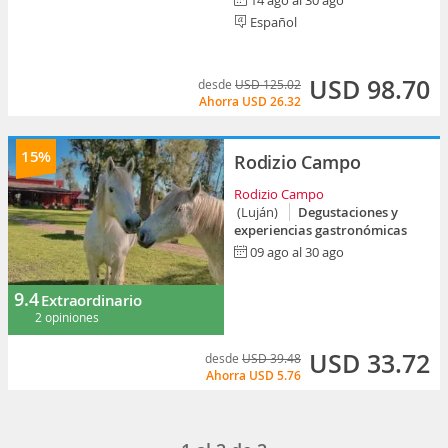
14 ago al 30 ago
Español
USD 98.70
desde
USD 125.02
Ahorra
USD 26.32
15%
Rodizio Campo
Rodizio Campo
(Luján)
Degustaciones y
experiencias gastronómicas
09 ago al 30 ago
9.4
Extraordinario
2 opiniones
USD 33.72
desde
USD 39.48
Ahorra
USD 5.76