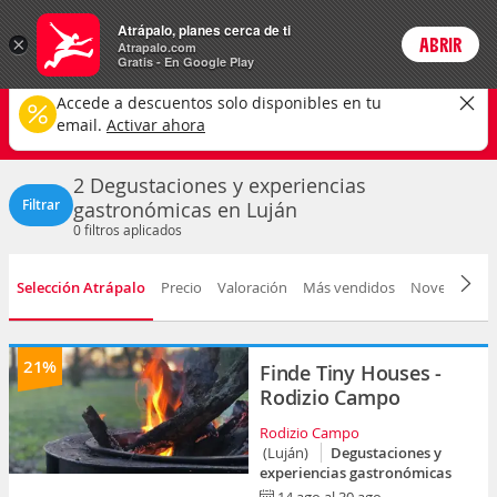
Actividades
Atrápalo, planes cerca de ti
×
ABRIR
Login
Atrapalo.com
Gratis - En Google Play
Luján ciudad
CAMBIAR
Accede a descuentos solo disponibles en tu
Degustaciones y experiencias gastronómicas
email.
Activar ahora
Selecciona una fecha
2 Degustaciones y experiencias
Filtrar
gastronómicas en Luján
0
filtros aplicados
Selección Atrápalo
Precio
Valoración
Más vendidos
Novedad
D
21%
Finde Tiny Houses -
Rodizio Campo
Rodizio Campo
(Luján)
Degustaciones y
experiencias gastronómicas