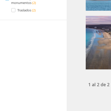
monumentos
(2)
Traslados
(2)
1
al
2
de
2