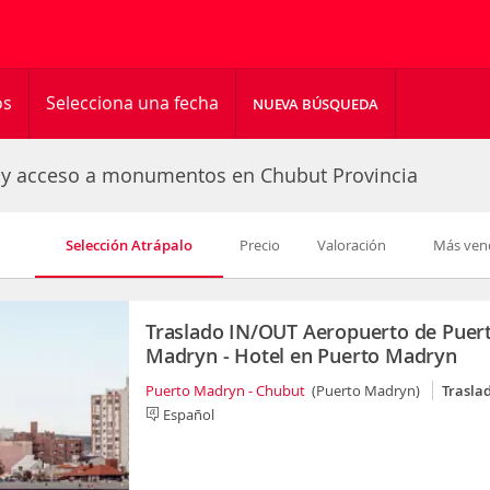
os
Selecciona una fecha
NUEVA BÚSQUEDA
 y acceso a monumentos en Chubut Provincia
Selección Atrápalo
Precio
Valoración
Más ven
Traslado IN/OUT Aeropuerto de Puer
Madryn - Hotel en Puerto Madryn
Puerto Madryn - Chubut
(Puerto Madryn)
Trasla
Español