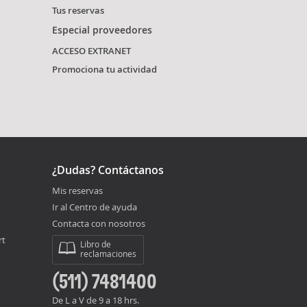
Tus reservas
Especial proveedores
ACCESO EXTRANET
Promociona tu actividad
¿Dudas? Contáctanos
Mis reservas
Ir al Centro de ayuda
Contacta con nosotros
rt
Libro de
reclamaciones
(511) 7481400
De L a V de 9 a 18 hrs.