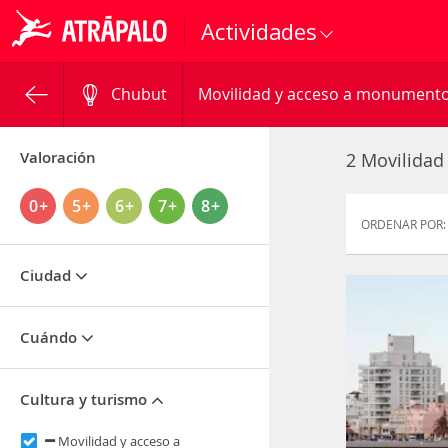
Actividades
Chubut
Movilidad y acceso a monument
Valoración
2 Movilidad
0+
5+
6+
7+
8+
ORDENAR POR:
Ciudad
Cuándo
Cultura y turismo
Movilidad y acceso a