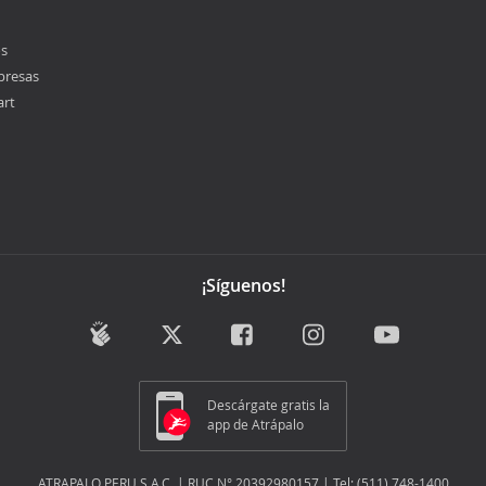
os
presas
art
¡Síguenos!
Descárgate gratis la
app de Atrápalo
ATRAPALO.PERU S.A.C. | RUC N° 20392980157 | Tel: (511) 748-1400