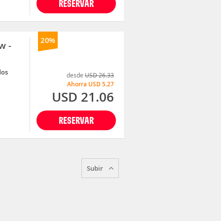
RESERVAR
20%
w -
dos
desde
USD 26.33
Ahorra
USD 5.27
USD 21.06
RESERVAR
Subir