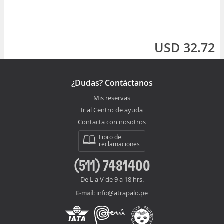
USD 32.72
¿Dudas? Contáctanos
Mis reservas
Ir al Centro de ayuda
Contacta con nosotros
Libro de
reclamaciones
(511) 7481400
De L a V de 9 a 18 hrs.
info@atrapalo.pe
E-mail: