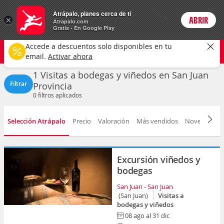
Actividades
Atrápalo, planes cerca de ti
×
ABRIR
Login
Atrapalo.com
Gratis - En Google Play
San Juan
CAMBIAR
Accede a descuentos solo disponibles en tu
Visitas a bodegas y viñedos
Selecciona una fecha
email.
Activar ahora
1 Visitas a bodegas y viñedos en San Juan
Filtrar
Provincia
0
filtros aplicados
Selección Atrápalo
Precio
Valoración
Más vendidos
Novedad
D
Excursión viñedos y
bodegas
San Juan - San Juan
(San Juan)
Visitas a
bodegas y viñedos
08 ago al 31 dic