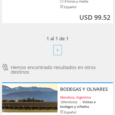
3 horas y media
Español
USD 99.52
1
al
1
de
1
1
Hemos encontrado resultados en otros
destinos
BODEGAS Y OLIVARES
Mendoza, Argentina
(Mendoza)
Visitas a
bodegas y viñedos
Español