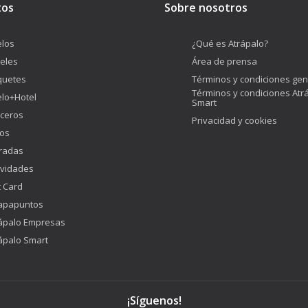
tos
Sobre nosotros
los
¿Qué es Atrápalo?
eles
Área de prensa
quetes
Términos y condiciones gen
Términos y condiciones Atr
lo+Hotel
Smart
ceros
Privacidad y cookies
os
radas
ividades
t Card
apapuntos
ápalo Empresas
ápalo Smart
¡Síguenos!