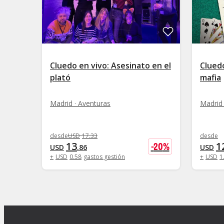
Cluedo en vivo: Asesinato en el
Cluedo
plató
mafia
Madrid · Aventuras
Madrid 
desde
USD
17
.
33
desde
13
1
-
20
%
USD
.
86
USD
+
USD
0
.
58
gastos gestión
+
USD
1