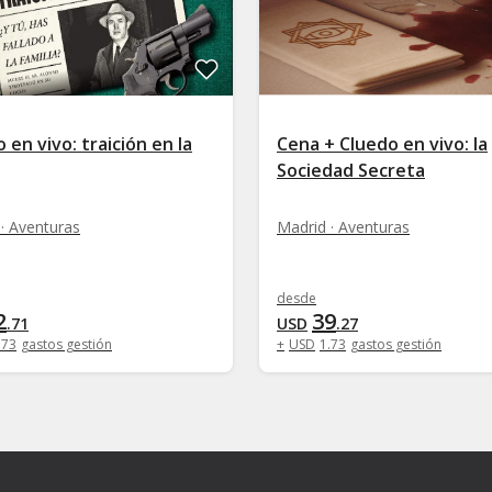
 en vivo: traición en la
Cena + Cluedo en vivo: la
Sociedad Secreta
· Aventuras
Madrid · Aventuras
desde
2
39
.
71
USD
.
27
.
73
gastos gestión
+
USD
1
.
73
gastos gestión