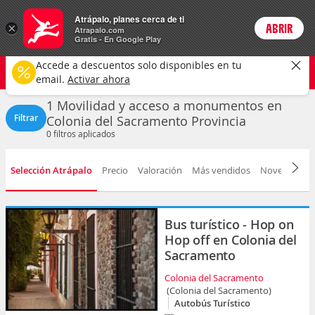
Actividades
Atrápalo, planes cerca de ti
×
ABRIR
Login
Atrapalo.com
Gratis - En Google Play
Colonia del Sacramento
CAMBIAR
Accede a descuentos solo disponibles en tu
Movilidad y acceso a monumentos
Selecciona una fecha
email.
Activar ahora
1 Movilidad y acceso a monumentos en
Filtrar
Colonia del Sacramento Provincia
0
filtros aplicados
Selección Atrápalo
Precio
Valoración
Más vendidos
Novedad
D
Bus turístico - Hop on
Hop off en Colonia del
Sacramento
Colonia del Sacramento
(Colonia del Sacramento)
Autobús Turístico