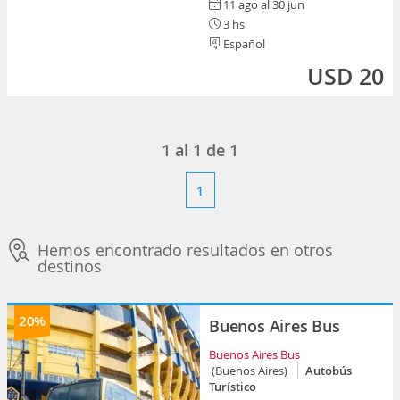
11 ago al 30 jun
3 hs
Español
USD 20
1
al
1
de
1
1
Hemos encontrado resultados en otros
destinos
20%
Buenos Aires Bus
Buenos Aires Bus
(Buenos Aires)
Autobús
Turístico