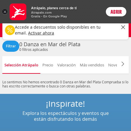
Entradas
Atrápalo, planes cerca de ti
×
ABRIR
Login
Atrapalo.com
Gratis - En Google Play
Mar del Plata ciudad
CAMBIAR
Accede a descuentos solo disponibles en tu
Danza
Selecciona una fecha
email.
Activar ahora
0 Danza en Mar del Plata
Filtrar
0
filtros aplicados
Selección Atrápalo
Precio
Valoración
Más vendidos
Novedad
F
Lo sentimos
No hemos encontrado 0 Danza en Mar del Plata
Comprueba si lo
has escrito correctamente o busca con otras palabras.
¡Inspírate!
Explora los espectáculos y eventos que
están disfrutando los demás