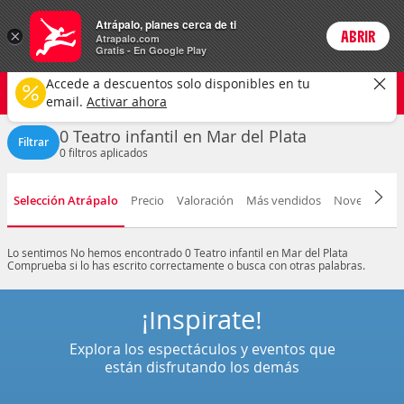
Entradas
Atrápalo, planes cerca de ti
×
ABRIR
Login
Atrapalo.com
Gratis - En Google Play
Mar del Plata ciudad
CAMBIAR
Accede a descuentos solo disponibles en tu
Teatro infantil
Selecciona una fecha
email.
Activar ahora
0 Teatro infantil en Mar del Plata
Filtrar
0
filtros aplicados
Selección Atrápalo
Precio
Valoración
Más vendidos
Novedad
F
Lo sentimos
No hemos encontrado 0 Teatro infantil en Mar del Plata
Comprueba si lo has escrito correctamente o busca con otras palabras.
¡Inspírate!
Explora los espectáculos y eventos que
están disfrutando los demás