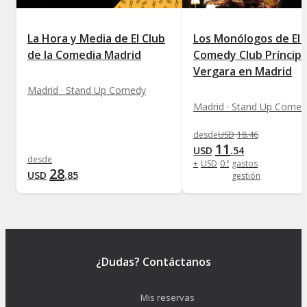
La Hora y Media de El Club
Los Monólogos de El 
de la Comedia Madrid
Comedy Club Príncip
Vergara en Madrid
Madrid · Stand Up Comedy
Madrid · Stand Up Comed
desde
USD
18
.
46
11
USD
.
54
desde
+
USD
0
.
58
gastos
28
USD
.
85
gestión
¿Dudas? Contáctanos
Mis reservas