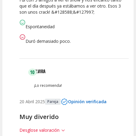
10
10
10
que el día después ya estábamos a ver otro. Esos 3
son unos crack! &#128588;&#127997;
Calidad del
Puesta en
Interpretación
Espectáculo
Escena
artística
Espontaneidad
Duró demasiado poco.
ELVIRA
10
¡Lo recomienda!
20 Abril 2025
Opinión verificada
Pareja
Muy diverido
Desglose valoración