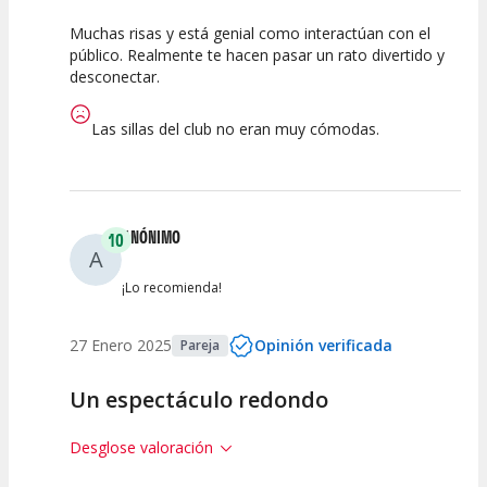
Muchas risas y está genial como interactúan con el
10
10
10
público. Realmente te hacen pasar un rato divertido y
desconectar.
Calidad del
Puesta en
Interpretación
Espectáculo
Escena
artística
Las sillas del club no eran muy cómodas.
ANÓNIMO
10
A
¡Lo recomienda!
27 Enero 2025
Opinión verificada
Pareja
Un espectáculo redondo
Desglose valoración