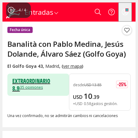
4
/
4
Entradas
Fecha única
Banalità con Pablo Medina, Jesús
Dolande, Álvaro Sáez (Golfo Goya)
El Golfo Goya 43
,
Madrid
, (
ver mapa
)
EXTRAORDINARIO
-
25
%
desde
USD
13
.
85
8.9
35
opiniones
10
USD
.
39
+
USD
0
.
58
gastos gestión
Una vez confirmado, no se admitirán cambios ni cancelaciones