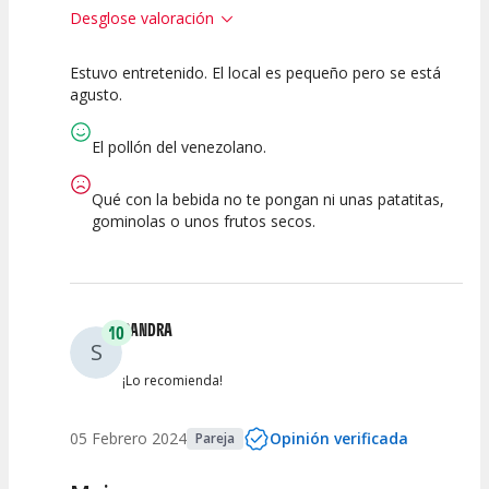
Desglose valoración
Estuvo entretenido. El local es pequeño pero se está
10
10
10
agusto.
Calidad del
Puesta en
Interpretación
Espectáculo
Escena
artística
El pollón del venezolano.
Qué con la bebida no te pongan ni unas patatitas,
gominolas o unos frutos secos.
SANDRA
10
S
¡Lo recomienda!
05 Febrero 2024
Opinión verificada
Pareja