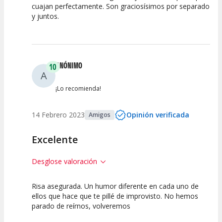
cuajan perfectamente. Son graciosísimos por separado
y juntos.
Calidad del
Puesta en
Interpretación
Espectáculo
Escena
artística
ANÓNIMO
10
A
¡Lo recomienda!
14 Febrero 2023
Opinión verificada
Amigos
Excelente
Desglose valoración
Risa asegurada. Un humor diferente en cada uno de
10
10
10
ellos que hace que te pillé de improvisto. No hemos
parado de reírnos, volveremos
Calidad del
Puesta en
Interpretación
Espectáculo
Escena
artística