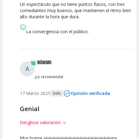
Un espectáculo que no tiene puntos flacos, con tres
10
10
10
comediantes muy buenos, que mantienen el ritmo bien
alto durante la hora que dura.
Calidad del
Puesta en
Interpretación
Espectáculo
Escena
artística
La convergencia con el público.
ANÓNIMO
10
A
¡Lo recomienda!
17 Marzo 2025
Opinión verificada
Solo
Genial
Desglose valoración
Muy buena jajajajajajjajajajajajajajajajjajajajaja
10
10
10