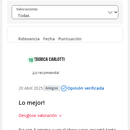
Entre 8 y 10
(
0
)
Valoraciones
Entre 6 y 8
(
0
)
Entre 4 y 6
(
0
)
Relevancia
Fecha
Puntuación
Entre 2 y 4
(
0
)
FEDERICA CARLOTTI
10
Entre 0 y 2
(
0
)
¡Lo recomienda!
20 Abril 2025
Opinión verificada
Amigos
Lo mejor!
Desglose valoración
Fui con 3 amigos a ver el show y nos encantó tanto