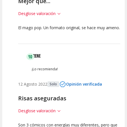
Mejor que...
Desglose valoración
El mago pop. Un formato original, se hace muy ameno.
10
10
10
Calidad del
Puesta en
Interpretación
Espectáculo
Escena
artística
IRENE
10
¡Lo recomienda!
12 Agosto 2022
Opinión verificada
Solo
Risas aseguradas
Desglose valoración
Son 3 cómicos con energías muy diferentes, pero que
10
10
10