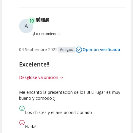
ANÓNIMO
10
A
¡Lo recomienda!
04 Septiembre 2022
Opinión verificada
Amigos
Excelente!!
Desglose valoración
Me encantó la presentacion de los 3! El lugar es muy
10
10
10
bueno y comodo :)
Calidad del
Puesta en
Interpretación
Espectáculo
Escena
artística
Los chistes y el aire acondicionado
Nada!