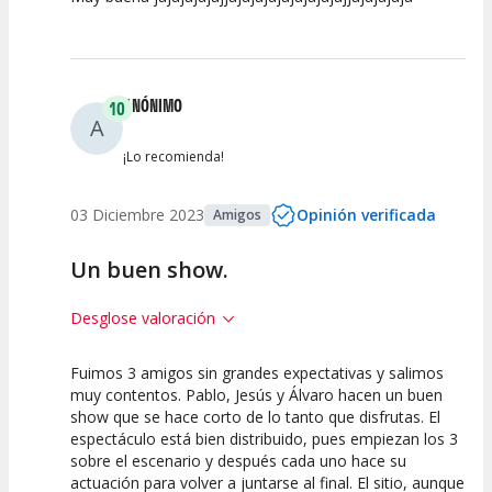
Calidad del
Puesta en
Interpretación
Espectáculo
Escena
artística
ANÓNIMO
10
A
¡Lo recomienda!
03 Diciembre 2023
Opinión verificada
Amigos
Un buen show.
Desglose valoración
Fuimos 3 amigos sin grandes expectativas y salimos
10
10
10
muy contentos. Pablo, Jesús y Álvaro hacen un buen
show que se hace corto de lo tanto que disfrutas. El
Calidad del
Puesta en
Interpretación
espectáculo está bien distribuido, pues empiezan los 3
Espectáculo
Escena
artística
sobre el escenario y después cada uno hace su
actuación para volver a juntarse al final. El sitio, aunque