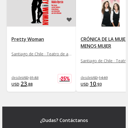
Pretty Woman
CRÓNICA DE LA MUJE
MENOS MUJER
Santiago de Chile · Teatro de autor
-
25
%
desde
USD
31
.
83
desde
USD
14
.
69
23
10
USD
.
88
USD
.
93
¿Dudas? Contáctanos