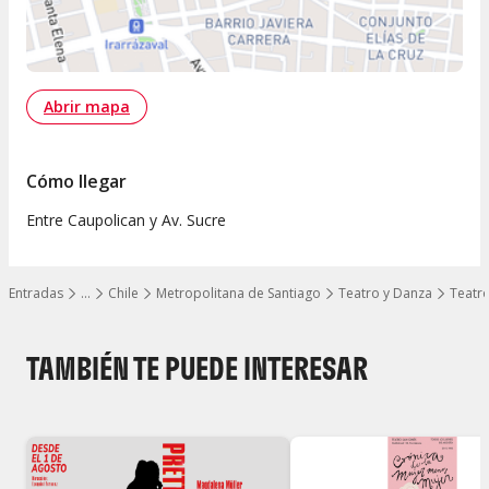
Abrir mapa
Cómo llegar
Entre Caupolican y Av. Sucre
Entradas
…
Chile
Metropolitana de Santiago
Teatro y Danza
Teatro
Mostrar todos los niveles
TAMBIÉN TE PUEDE INTERESAR