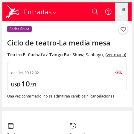
Entradas
Fecha única
Ciclo de teatro-La media mesa
Teatro El Cachafaz Tango Bar Show
,
Santiago
, (
ver mapa
)
-
9
%
desde
USD
12
.
02
10
USD
.
91
Una vez confirmado, no se admitirán cambios ni cancelaciones