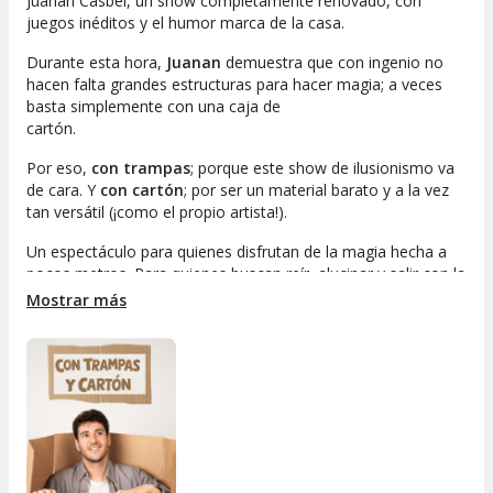
Juanan Casbel, un show completamente renovado, con
juegos inéditos y el humor marca de la casa.
Durante esta hora,
Juanan
demuestra que con ingenio no
hacen falta grandes estructuras para hacer magia; a veces
basta simplemente con una caja de
cartón.
Por eso,
con trampas
; porque este show de ilusionismo va
de cara.
Y
con cartón
; por ser un material barato y a la vez
tan versátil (¡como el propio artista!).
Un espectáculo para quienes disfrutan de la magia hecha a
pocos metros. Para quienes buscan reír, alucinar y salir con la
motivación de perseguir sus propios imposibles...
Mostrar más