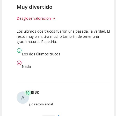
Muy divertido
Desglose valoración
Los últimos dos trucos fueron una pasada, la verdad. El
10
10
10
resto muy bien, tira mucho también de tener una
gracia natural. Repetiria.
Calidad del
Puesta en
Interpretación
Espectáculo
Escena
artística
Los dos últimos trucos
Nada
ARTUR
10
A
¡Lo recomienda!