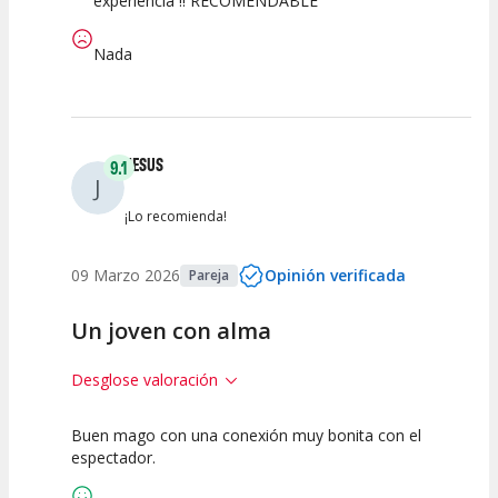
experiencia !! RECOMENDABLE
Nada
JESUS
9.1
J
¡Lo recomienda!
09 Marzo 2026
Opinión verificada
Pareja
Un joven con alma
Desglose valoración
Buen mago con una conexión muy bonita con el
10
7.5
10
espectador.
Calidad del
Puesta en
Interpretación