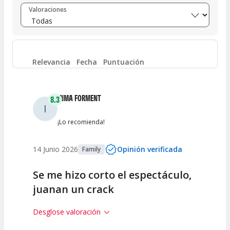
Entre 8 y 10
(
14
)
Valoraciones
Entre 6 y 8
(
0
)
Entre 4 y 6
(
0
)
Relevancia
Fecha
Puntuación
Entre 2 y 4
(
0
)
INMA FORMENT
8.3
I
Entre 0 y 2
(
0
)
¡Lo recomienda!
14 Junio 2026
Opinión verificada
Family
Se me hizo corto el espectáculo,
juanan un crack
Desglose valoración