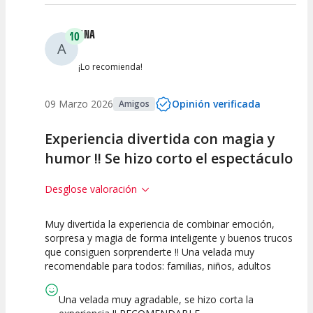
ANA
10
A
¡Lo recomienda!
09 Marzo 2026
Opinión verificada
Amigos
Experiencia divertida con magia y
humor !! Se hizo corto el espectáculo
Desglose valoración
Muy divertida la experiencia de combinar emoción,
10
10
10
sorpresa y magia de forma inteligente y buenos trucos
que consiguen sorprenderte !! Una velada muy
Calidad del
Puesta en
Interpretación
recomendable para todos: familias, niños, adultos
Espectáculo
Escena
artística
Una velada muy agradable, se hizo corta la