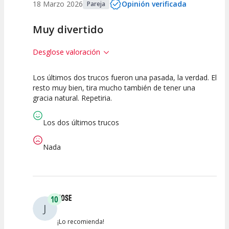
18 Marzo 2026
Opinión verificada
Pareja
Muy divertido
Desglose valoración
Los últimos dos trucos fueron una pasada, la verdad. El
10
10
10
resto muy bien, tira mucho también de tener una
gracia natural. Repetiria.
Calidad del
Puesta en
Interpretación
Espectáculo
Escena
artística
Los dos últimos trucos
Nada
JOSE
10
J
¡Lo recomienda!