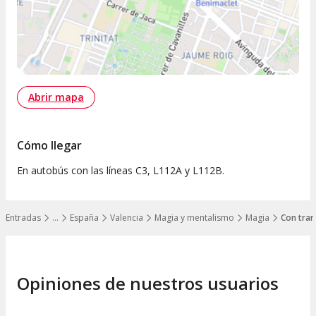
Abrir mapa
Cómo llegar
En autobús con las líneas C3, L112A y L112B.
Entradas
…
España
Valencia
Magia y mentalismo
Magia
Con tram
Mostrar todos los niveles
Opiniones de nuestros usuarios