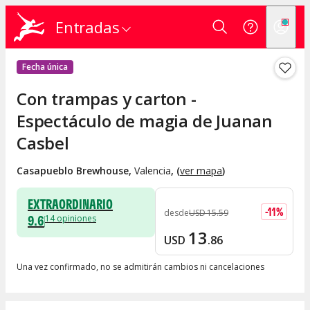
Entradas
Fecha única
Con trampas y carton -
Espectáculo de magia de Juanan
Casbel
Casapueblo Brewhouse
,
Valencia
, (
ver mapa
)
EXTRAORDINARIO
-
11
%
desde
USD
15
.
59
9.6
14
opiniones
13
USD
.
86
Una vez confirmado, no se admitirán cambios ni cancelaciones