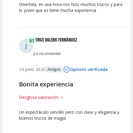
Divertida, en una hora nos hizo muchos trucos y para
7.5
7.5
10
lo joven que es tiene mucha experiencia
Calidad del
Puesta en
Interpretación
Espectáculo
Escena
artística
JORGE VALERO FERNÁNDEZ
9.1
J
¡Lo recomienda!
14 Junio 2026
Opinión verificada
Amigos
Bonita experiencia
Desglose valoración
Un espectáculo sencillo pero con clase y elegancia y
10
7.5
10
buenos trucos de magia.
Calidad del
Puesta en
Interpretación
Espectáculo
Escena
artística