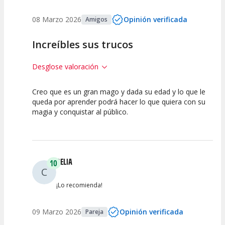
08 Marzo 2026
Opinión verificada
Amigos
Increíbles sus trucos
Desglose valoración
Creo que es un gran mago y dada su edad y lo que le
10
10
10
queda por aprender podrá hacer lo que quiera con su
magia y conquistar al público.
Calidad del
Puesta en
Interpretación
Espectáculo
Escena
artística
CELIA
10
C
¡Lo recomienda!
09 Marzo 2026
Opinión verificada
Pareja