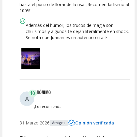
hasta el punto de llorar de la risa. ¡Recomendadísimo al
100%!
Calidad del
Puesta en
Interpretación
Espectáculo
Escena
artística
Además del humor, los trucos de magia son
chulísimos y algunos te dejan literalmente en shock.
Se nota que Juanan es un auténtico crack.
ANÓNIMO
10
A
¡Lo recomienda!
31 Marzo 2026
Opinión verificada
Amigos