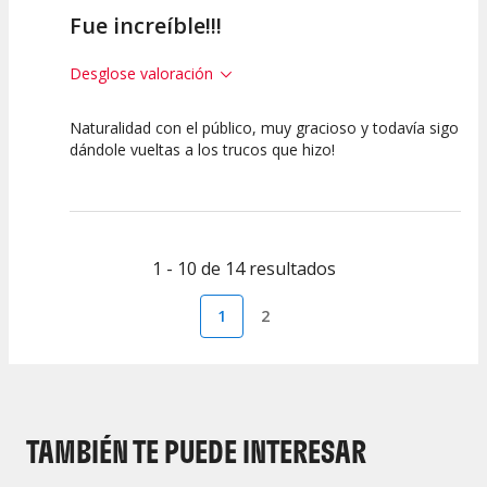
Fue increíble!!!
Desglose valoración
Naturalidad con el público, muy gracioso y todavía sigo
10
10
10
dándole vueltas a los trucos que hizo!
Calidad del
Puesta en
Interpretación
Espectáculo
Escena
artística
1 - 10 de 14 resultados
1
2
TAMBIÉN TE PUEDE INTERESAR