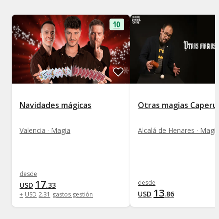
10
Navidades mágicas
Otras magias Caperu
Valencia · Magia
Alcalá de Henares · Magi
desde
17
desde
USD
.
33
13
USD
.
86
+
USD
2
.
31
gastos gestión