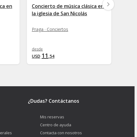
ica en
Concierto de música clásica en
Conci
la iglesia de San Nicolás
Lobk
Praga · Conciertos
Praga 
desde
desde
11
2
USD
.
54
USD
¿Dudas? Contáctanos
Mis reservas
Centro de ayuda
erales
Contacta con nosotros