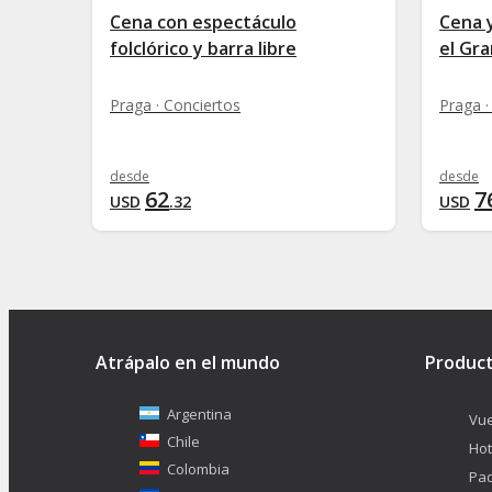
Cena con espectáculo
Cena 
folclórico y barra libre
el Gr
Praga · Conciertos
Praga ·
desde
desde
62
7
USD
.
32
USD
Atrápalo en el mundo
Produc
Argentina
Vue
Chile
Hot
Colombia
Pa