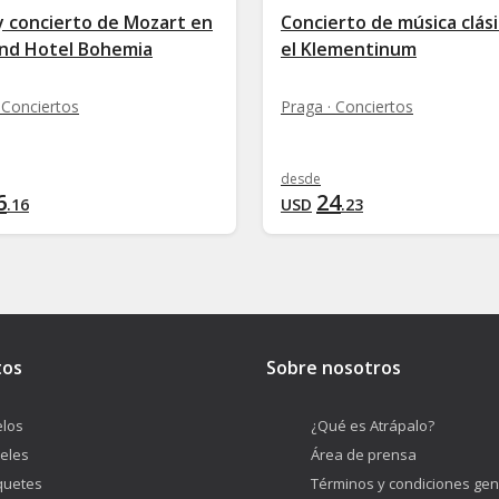
y concierto de Mozart en
Concierto de música clás
and Hotel Bohemia
el Klementinum
 Conciertos
Praga · Conciertos
desde
6
24
.
16
USD
.
23
tos
Sobre nosotros
los
¿Qué es Atrápalo?
eles
Área de prensa
quetes
Términos y condiciones gen