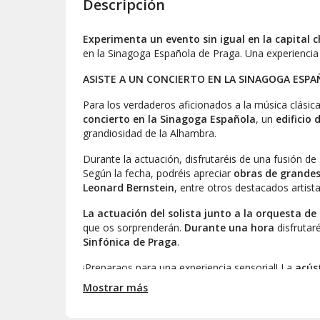
Descripción
Experimenta un evento sin igual en la capital 
en la Sinagoga Española de Praga. Una experiencia
ASISTE A UN CONCIERTO EN LA SINAGOGA ESP
Para los verdaderos aficionados a la música clásic
concierto en la Sinagoga Española
, un
edificio
grandiosidad de la Alhambra.
Durante la actuación, disfrutaréis de una fusión de
Según la fecha, podréis apreciar
obras de grandes
Leonard Bernstein
, entre otros destacados artista
La actuación del solista junto a la orquesta d
que os sorprenderán.
Durante
una hora
disfrutar
Sinfónica de Praga
.
¡Preparaos para una experiencia sensorial! La
acúst
Mostrar más