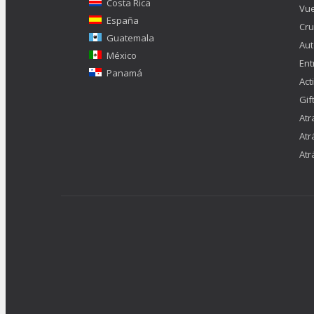
Costa Rica
Vue
España
Cru
Guatemala
Aut
México
Ent
Panamá
Act
Gif
Atr
Atr
Atr