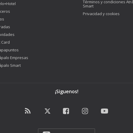
Términos y condiciones Atr
lo+Hotel
Smart
ceros
Privacidad y cookies
os
radas
ividades
t Card
apapuntos
ápalo Empresas
ápalo Smart
¡Síguenos!