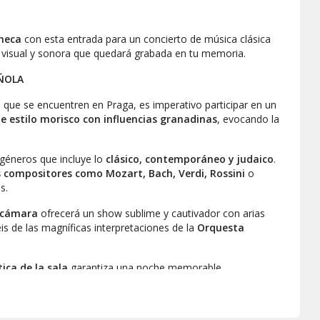
checa
con esta entrada para un concierto de música clásica
 visual y sonora que quedará grabada en tu memoria.
AÑOLA
a que se encuentren en Praga, es imperativo participar en un
 de estilo morisco con influencias granadinas
, evocando la
 géneros que incluye lo
clásico, contemporáneo y judaico
.
 compositores como Mozart, Bach, Verdi, Rossini
o
s.
e cámara
ofrecerá un show sublime y cautivador con arias
éis de las magníficas interpretaciones de la
Orquesta
ica de la sala
garantiza una noche memorable.