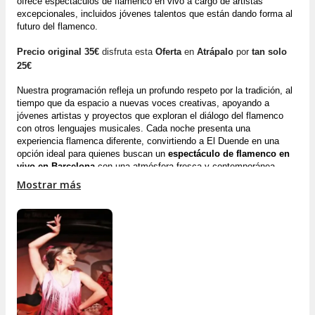
ofrece espectáculos de flamenco en vivo a cargo de artistas 
excepcionales, incluidos jóvenes talentos que están dando forma al 
futuro del flamenco.
Precio original 35€
disfruta esta
Oferta
en
Atrápalo
por
tan solo
25€
Nuestra programación refleja un profundo respeto por la tradición, al 
tiempo que da espacio a nuevas voces creativas, apoyando a 
jóvenes artistas y proyectos que exploran el diálogo del flamenco 
con otros lenguajes musicales. Cada noche presenta una 
experiencia flamenca diferente, convirtiendo a El Duende en una 
opción ideal para quienes buscan un 
espectáculo de flamenco en 
vivo en Barcelona
 con una atmósfera fresca y contemporánea.
Mostrar más
Algunas categorías de asientos incluyen una bebida de cortesía. Los 
asistentes de todas las zonas pueden disfrutar de nuestro servicio 
de 
bar y coctelería
, con una cuidada selección de bebidas, cócteles 
y combinados disponible para su compra directamente en la sala a 
través de nuestra carta de bebidas y cócteles.
El escenario de 
Tablao Flamenco Cordobes
 es reconocido entre 
los profesionales más exigentes como uno de los espacios más 
destacados en la historia de los tablaos flamencos. Fundado en 