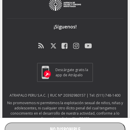
¡Síguenos!
Descárgate gratis la
app de Atrápalo
ATRAPALO PERU S.A.C. | RUC N° 20392980157 | Tel: (511) 748-1400
No promovemos ni permitimos la explotación sexual de niños, niñas y
adolescentes, ni cualquier otro ilícito penal del cual tengamos
conocimiento en el desarrollo de nuestra actividad, conforme a lo
dispuesto en la Ley No. 29408.
Más información sobre protección ESNNA.
Ver afiche ESNNA.
NO DISPONIBLE