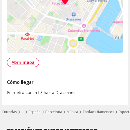
Abrir mapa
Cómo llegar
En metro con la L3 hasta Drassanes.
Entradas
…
España
Barcelona
Música
Tablaos flamencos
Espect
Mostrar todos los niveles