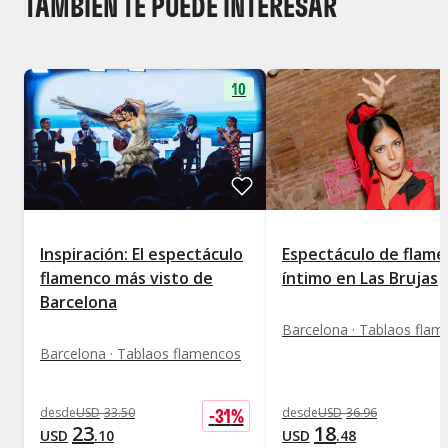
TAMBIÉN TE PUEDE INTERESAR
10
Inspiración: El espectáculo
Espectáculo de flam
flamenco más visto de
íntimo en Las Brujas
Barcelona
Barcelona · Tablaos fla
Barcelona · Tablaos flamencos
-
31
%
desde
USD
33
.
50
desde
USD
36
.
96
23
18
USD
.
10
USD
.
48