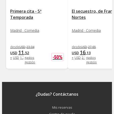
Primera cita - 5ª
El secuestro, de Fran
Temporada
Nortes
Madrid · Comedia
Madrid · Comedia
desde
USD
23
.
04
desde
USD
27
.
65
11
16
USD
.
52
USD
.
13
-
50
%
+
USD
1
.
73
gastos
+
USD
2
.
19
gastos
gestión
gestión
¿Dudas? Contáctanos
Mis reservas
Centro de ayuda