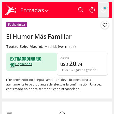
Entradas
Fecha única
El Humor Más Familiar
Teatro Soho Madrid
,
Madrid
, (
ver mapa
)
EXTRAORDINARIO
desde
20
10
USD
.
74
1
opiniones
+
USD
1
.
73
gastos gestión
Este proveedor no acepta cambios ni devoluciones. Revisa
atentamente tu pedido antes de efectuar la confirmación. Una vez
confirmado no podrá ser modificado ni cancelado.