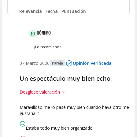
Entre 4 y 6
(
0
)
Relevancia
Fecha
Puntuación
Entre 2 y 4
(
0
)
ANÓNIMO
10
Entre 0 y 2
(
0
)
¡Lo recomienda!
07 Marzo 2026
Opinión verificada
Pareja
Un espectáculo muy bien echo.
Desglose valoración
Maravilloso me lo pasé muy bien cuando haya otro me
10
10
10
gustaría it
Calidad del
Puesta en
Interpretación
Espectáculo
Escena
artística
Estaba todo muy bien organizado.