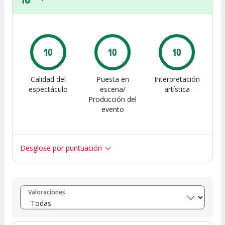
10
10
10
Calidad del
Puesta en
Interpretación
espectáculo
escena/
artística
Producción del
evento
Desglose por puntuación
Entre 8 y 10
(
1
)
Valoraciones
Entre 6 y 8
(
0
)