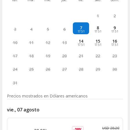
1
2
7
8
9
3
4
5
6
17.51
17.51
17.51
14
15
16
10
11
12
13
17.51
17.51
17.51
17
18
19
20
21
22
23
24
25
26
27
28
29
30
31
Precios mostrados en
Dólares americanos
vie., 07 agosto
USD
28
.
20
-
38
%