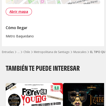
Abrir mapa
Cómo llegar
Metro Baquedano
Entradas
…
Chile
Metropolitana de Santiago
Musicales
EL TIPO QU
Mostrar todos los niveles
TAMBIÉN TE PUEDE INTERESAR
9.8