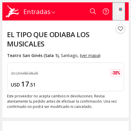
Entradas
EL TIPO QUE ODIABA LOS
MUSICALES
Teatro San Ginés (Sala 1)
,
Santiago
, (
ver mapa
)
-
38
%
desde
USD
28
.
20
17
USD
.
51
Este proveedor no acepta cambios ni devoluciones. Revisa
atentamente tu pedido antes de efectuar la confirmación. Una vez
confirmado no podrá ser modificado ni cancelado.