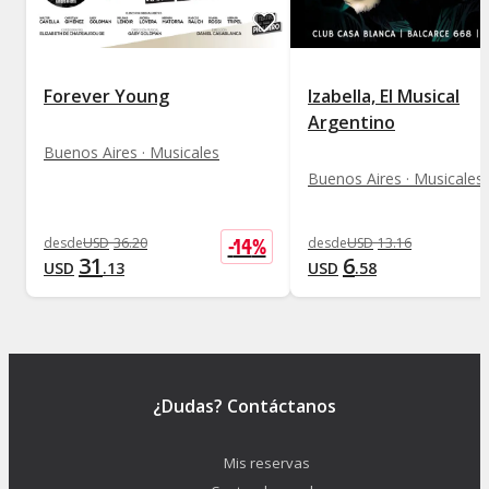
Forever Young
Izabella, El Musical
Argentino
Buenos Aires · Musicales
Buenos Aires · Musicales
-
14
%
desde
USD
36
.
20
desde
USD
13
.
16
31
6
USD
.
13
USD
.
58
¿Dudas? Contáctanos
Mis reservas