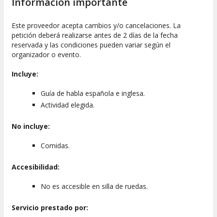
Información importante
de
7:00 a 16:00 horas
.
¿CÓMO FUNCIONA?
Este proveedor acepta cambios y/o cancelaciones. La
petición deberá realizarse antes de 2 días de la fecha
Al elegir visitar el Parque de Aventuras Rainforest Pacific, te
reservada y las condiciones pueden variar según el
embarcarás en una serie de actividades emocionantes para
organizador o evento.
disfrutar de la selva. Aquí puedes elegir entre diferentes
modalidades como el teleférico, tirolina y circuito de cuerdas
Incluye:
altas. Todos los servicios incluyen seguro y equipo necesario
para garantizar la seguridad durante las actividades.
Guía de habla española e inglesa.
Actividad elegida.
Servicios incluidos:
Entrada al parque
No incluye:
Actividades seleccionadas (teleférico, tirolina,
Comidas.
circuito de cuerdas altas)
Equipo de seguridad
Accesibilidad:
Guía especializado
Visitas a los Jardines de Mariposas y Medicinales
No es accesible en silla de ruedas.
Servicios no incluidos:
Servicio prestado por:
Comidas y bebidas