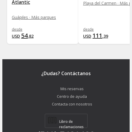
Atlantic
Playa del Carmen · Más 
Guápiles · Más parques
desde
desde
54
111
USD
.
82
USD
.
39
¿Dudas? Contáctanos
Mis reservas
Centro de ayuda
Contacta con nosotros
Libro de
reclamaciones