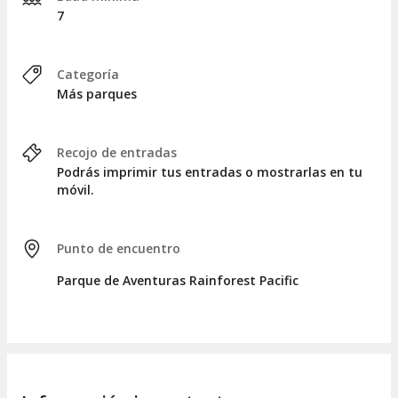
comenzando con un
paseo en teleférico que nos
7
permitirá rozar las copas de los árboles
. Tras llegar a la
cima de la montaña, continuaremos sobrevolando el bosque
de transición, esta vez mientras nos deslizamos en
una
Categoría
tirolina de 15 plataformas
y disfrutamos de una increíble
Más parques
vista del océano.
Nos adentraremos en senderos naturales hasta llegar a un
circuito de cuerdas altas
en medio del bosque.
Recojo de entradas
Suspendidos a 23 metros de altura
, tendréis una vista
Podrás imprimir tus entradas o mostrarlas en tu
privilegiada de la catarata. El siguiente reto será mantener la
móvil.
estabilidad mientras camináis por un
puente hecho de
cables de acero
. ¡Adrenalina garantizada!
Punto de encuentro
Tras probar suerte en la
cuerda floja
, tendréis que
atravesar y mantener el equilibrio en un curioso puente
.
Parque de Aventuras Rainforest Pacific
El último reto será
descender por una pared con presas
.
Finalmente, el guía os acompañará de regreso entre los
senderos de este paraíso natural.
HORARIO
El Parque de Aventuras Rainforest Pacific abre todos los días