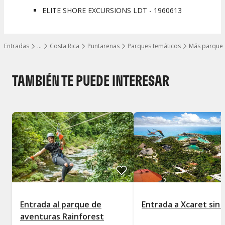
Transporte al parque
ELITE SHORE EXCURSIONS LDT - 1960613
Fotos y souvenirs
Lugar de encuentro:
Entradas
…
Costa Rica
Puntarenas
Parques temáticos
Más parque
El lugar de encuentro es la entrada principal del Parque de
Mostrar todos los niveles
Aventuras Rainforest Pacific, donde comenzarás tu día de
aventura y exploración en la selva tropical.
TAMBIÉN TE PUEDE INTERESAR
Entrada al parque de
Entrada a Xcaret sin 
aventuras Rainforest