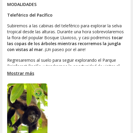
MODALIDADES
Teleférico del Pacífico
Subiremos a las cabinas del teleférico para explorar la selva
tropical desde las alturas. Durante una hora sobrevolaremos
la flora del popular Bosque Lluvioso, y casi podremos
tocar
las copas de los árboles mientras recorremos la jungla
con vistas al mar
. ¡Un paseo por el aire!
Regresaremos al suelo para seguir explorando el Parque
Rainforest Pacific, y tendremos la oportunidad de visitar
el
Jardín de Mariposas y el Terrarium de anfibios y reptiles
.
Mostrar más
Además, nos adentraremos en un tradicional
Jardín de
Plantas Medicinales.
¿Queréis conocer sus propiedades
curativas?
Teleférico y tirolina
Conoceremos el parque desde las alturas con un
paseo en
teleférico que nos llevará a la cima de la montaña
, y
durante el trayecto podremos relajarnos entre flora y fauna
típicas de la zona.