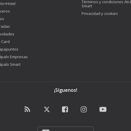
Términos y condiciones Atr
lo+Hotel
Smart
ceros
Privacidad y cookies
os
radas
ividades
t Card
apapuntos
ápalo Empresas
ápalo Smart
¡Síguenos!