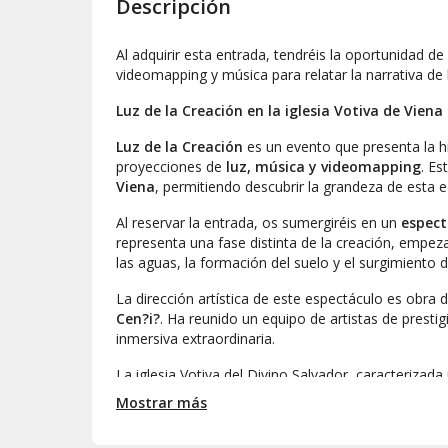
Descripción
Al adquirir esta entrada, tendréis la oportunidad de 
videomapping
y música para relatar la narrativa de
Luz de la Creación en la iglesia Votiva de Viena
Luz de la Creación
es un evento que presenta la h
proyecciones de
luz, música y
videomapping
. Es
Viena
, permitiendo descubrir la grandeza de esta e
Al reservar la entrada, os sumergiréis en un
espect
representa una fase distinta de la creación, empeza
las aguas, la formación del suelo y el surgimiento de
La dirección artística de este espectáculo es obra
Cen?i?
. Ha reunido un equipo de artistas de prestig
inmersiva extraordinaria.
La iglesia Votiva del Divino Salvador, caracterizada
entorno ideal para
Luz de la Creación
. Este templo
Mostrar más
cuidadosamente restaurado recientemente. Sus alt
del espectáculo, mientras que su estética arquitec