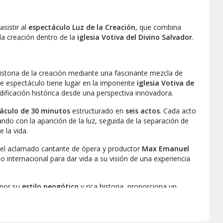
asistir al
espectáculo
Luz de la Creación
, que combina
 la creación dentro de la
iglesia Votiva del Divino Salvador
.
istoria de la creación mediante una fascinante mezcla de
te espectáculo tiene lugar en la imponente
iglesia Votiva de
dificación histórica desde una perspectiva innovadora.
áculo de 30 minutos
estructurado en
seis actos
. Cada acto
ndo con la aparición de la luz, seguida de la separación de
 la vida.
 del aclamado cantante de ópera y productor
Max Emanuel
io internacional para dar vida a su visión de una experiencia
 por su
estilo neogótico
y rica historia, proporciona un
 emblemático fue erigido en el
siglo XIX
y ha sido
as agujas y
vidrieras intrincadas
realzan el impacto visual
tónica se integra perfectamente en el concepto general.