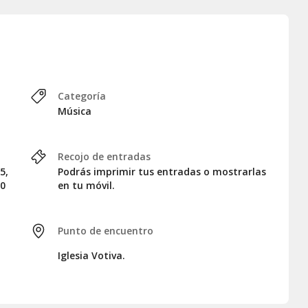
la categoría de asiento que preferís para disfrutar del
ad total sin restricciones.
Categoría
Música
stas limitadas debido a elementos como candelabros en el
ntos y el color correspondiente a cada categoría, lo que os
Recojo de entradas
5,
Podrás imprimir tus entradas o mostrarlas
30
en tu móvil.
Punto de encuentro
Iglesia Votiva.