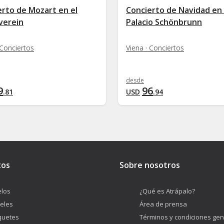
erto de Mozart en el
Concierto de Navidad en 
verein
Palacio Schönbrunn
 Conciertos
Viena · Conciertos
desde
9
96
.
81
USD
.
94
tos
Sobre nosotros
los
¿Qué es Atrápalo?
eles
Área de prensa
quetes
Términos y condiciones gen