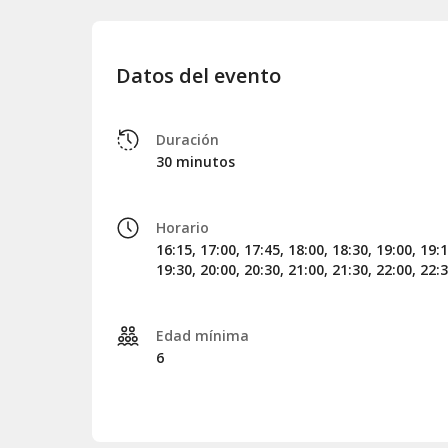
¡Seguro que lo disfrutaréis!
Tipos de asientos
Datos del evento
Durante el proceso de reserva, podréis seleccionar 
espectáculo:
Categoría 1 (amarillos)
: ofrecen visibilid
Duración
30 minutos
Categoría 2 (morados)
: cuentan con vi
interior de la iglesia.
En el siguiente mapa, encontraréis el plano de asie
ayudará a visualizar dónde estaréis ubicados:
Horario
16:15, 17:00, 17:45, 18:00, 18:30, 19:00, 19:1
Plano de asientos en la iglesia Votiva
.
19:30, 20:00, 20:30, 21:00, 21:30, 22:00, 22:
Edad mínima
6