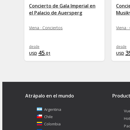
Concierto de Gala Imperial en
Conci
el Palacio de Auersperg
Musik
Viena · Conciertos
Viena ·
desde
desde
45
3
USD
.
01
USD
Atrápalo en el mundo
Produc
Argentina
Vue
Chile
Hot
Colombia
Pa