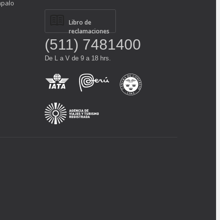
ápalo
Libro de
reclamaciones
(511) 7481400
De L a V de 9 a 18 hrs.