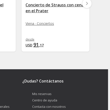
el
Concierto de Strauss con cena
Conci
en el Prater
igles
Viena · Conciertos
Viena 
desde
desde
91
3
USD
.
17
USD
¿Dudas? Contáctanos
Mis reservas
Centro de ayuda
erales
Contacta con nosotros