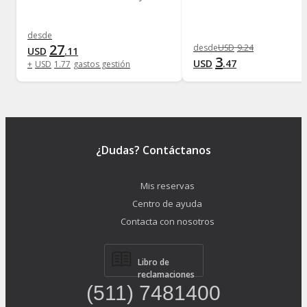
desde
27
desde
USD
9
.
24
USD
.
11
3
USD
.
47
+
USD
1
.
77
gastos gestión
¿Dudas? Contáctanos
Mis reservas
Centro de ayuda
Contacta con nosotros
Libro de
reclamaciones
(511) 7481400