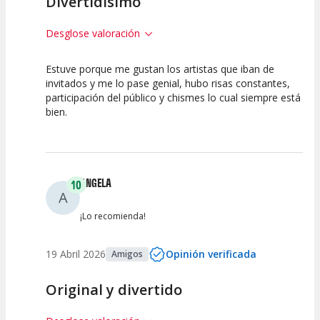
Divertidísimo
Desglose valoración
Estuve porque me gustan los artistas que iban de
10
10
10
invitados y me lo pase genial, hubo risas constantes,
participación del público y chismes lo cual siempre está
Calidad del
Puesta en
Interpretación
bien.
Espectáculo
Escena
artística
ANGELA
10
A
¡Lo recomienda!
19 Abril 2026
Opinión verificada
Amigos
Original y divertido