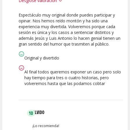
Desglose valoración
Espectáculo muy original donde puedes participar y
10
10
10
opinar. Nos hemos reído montón y ha sido una
experiencia muy divertida. Volveremos porque cada
Calidad del
Puesta en
Interpretación
sesión es única y los casos a sentenciar distintos y
Espectáculo
Escena
artística
además Jesús y Luis Antonio lo hacen genial tienen un
gran sentido del humor que trasmiten al público.
Original y divertido
Al final todos queremos exponer un caso pero solo
hay tiempo para tres o cuatro historias, pero
volveremos hasta que las podamos cobtar
OLVIDO
10
¡Lo recomienda!