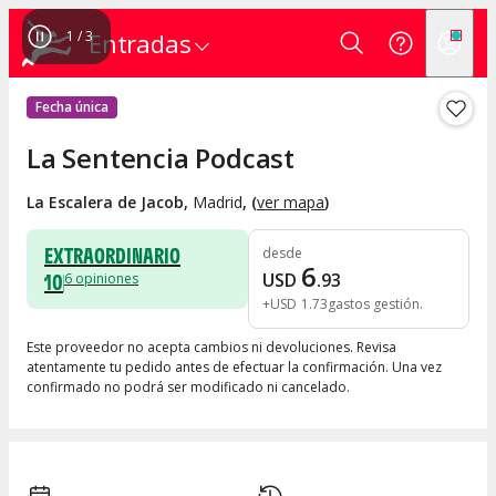
1
/
3
Entradas
Fecha única
La Sentencia Podcast
La Escalera de Jacob
,
Madrid
, (
ver mapa
)
EXTRAORDINARIO
desde
6
10
USD
.
93
6
opiniones
+
USD
1
.
73
gastos gestión
Este proveedor no acepta cambios ni devoluciones. Revisa
atentamente tu pedido antes de efectuar la confirmación. Una vez
confirmado no podrá ser modificado ni cancelado.