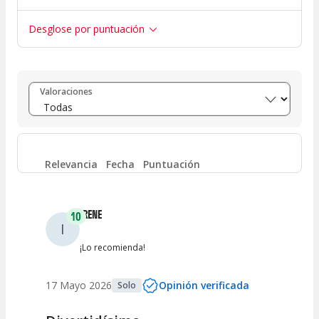
Desglose por puntuación
Entre 8 y 10
(
6
)
Valoraciones
Entre 6 y 8
(
0
)
Entre 4 y 6
(
0
)
Relevancia
Fecha
Puntuación
Entre 2 y 4
(
0
)
IRENE
10
I
Entre 0 y 2
(
0
)
¡Lo recomienda!
17 Mayo 2026
Opinión verificada
Solo