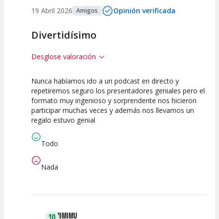
19 Abril 2026
Opinión verificada
Amigos
Divertidísimo
Desglose valoración
Nunca habíamos ido a un podcast en directo y
10
10
10
repetiremos seguro los presentadores geniales pero el
formato muy ingenioso y sorprendente nos hicieron
Calidad del
Puesta en
Interpretación
participar muchas veces y además nos llevamos un
Espectáculo
Escena
artística
regalo estuvo genial
Todo
Nada
MIMIMU
10