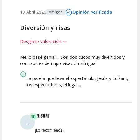
19 Abril 2026
Opinión verificada
Amigos
Diversión y risas
Desglose valoración
Me lo pasé genial.... Son dos cucos muy divertidos y
10
10
10
con rapidez de improvisación sin igual
Calidad del
Puesta en
Interpretación
Espectáculo
Escena
artística
La pareja que lleva el espectáculo, Jesús y Luisant,
los espectadores, el lugar...
LUISANT
10
L
¡Lo recomienda!