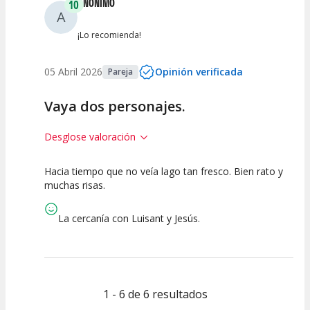
ANÓNIMO
10
A
¡Lo recomienda!
05 Abril 2026
Opinión verificada
Pareja
Vaya dos personajes.
Desglose valoración
Hacia tiempo que no veía lago tan fresco. Bien rato y
10
10
10
muchas risas.
Calidad del
Puesta en
Interpretación
Espectáculo
Escena
artística
La cercanía con Luisant y Jesús.
1 - 6 de 6 resultados