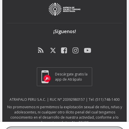
¡Síguenos!
Descárgate gratis la
app de Atrápalo
ATRAPALO PERU S.A.C. | RUC N° 20392980157 | Tel: (511) 748-1400
No promovemos ni permitimos la explotación sexual de niños, niñas y
adolescentes, ni cualquier otro ilícito penal del cual tengamos
conocimiento en el desarrollo de nuestra actividad, conforme a lo
dispuesto en la Ley No. 29408.
Más información sobre protección ESNNA.
Ver afiche ESNNA.