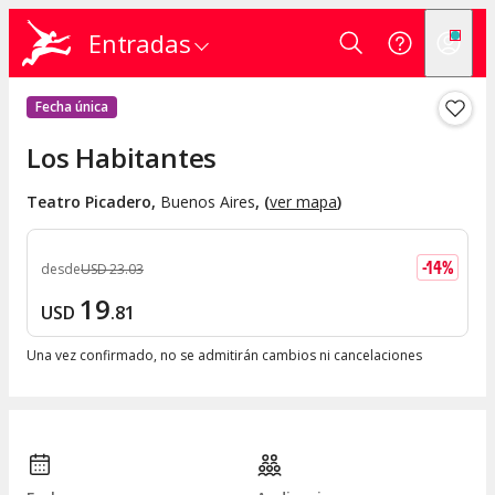
Entradas
Fecha única
Los Habitantes
Teatro Picadero
,
Buenos Aires
, (
ver mapa
)
-
14
%
desde
USD
23
.
03
19
USD
.
81
Una vez confirmado, no se admitirán cambios ni cancelaciones