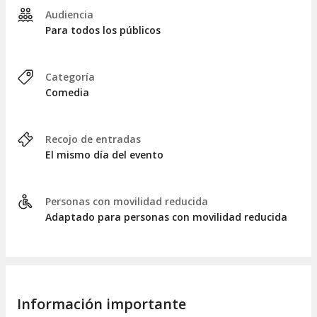
estás buscando un espectáculo con un contenido profundo,
Audiencia
una actuación potente y una atmósfera mágica, asegurá tus
Para todos los públicos
entradas para esta miniserie teatral y descubrí cómo el teatro
puede mantener vivos a quienes el pasado intentó silenciar.
Categoría
Comedia
Recojo de entradas
El mismo día del evento
Personas con movilidad reducida
Adaptado para personas con movilidad reducida
Información importante