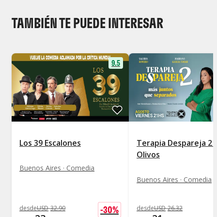
TAMBIÉN TE PUEDE INTERESAR
9.5
Los 39 Escalones
Terapia Despareja 2 
Olivos
Buenos Aires · Comedia
Buenos Aires · Comedia
-
30
%
desde
USD
32
.
90
desde
USD
26
.
32