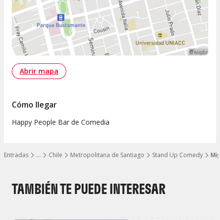
Abrir mapa
Cómo llegar
Happy People Bar de Comedia
Entradas
…
Chile
Metropolitana de Santiago
Stand Up Comedy
Mig
Mostrar todos los niveles
TAMBIÉN TE PUEDE INTERESAR