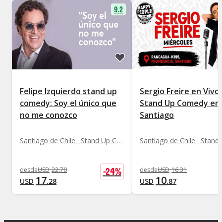
9.2
Felipe Izquierdo stand up
Sergio Freire en Vivo
comedy: Soy el único que
Stand Up Comedy en
no me conozco
Santiago
Santiago de Chile · Stand Up Comedy
-
24
%
desde
USD
22
.
70
desde
USD
16
.
31
17
10
USD
.
28
USD
.
87