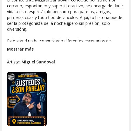
cercano, espontáneo y súper interactivo, se encarga de darle
vida a este espectáculo pensado para parejas, amigos,
primeras citas y todo tipo de vínculos. Aquí, tu historia puede
ser la protagonista de la noche (¡pero sin presión, solo
diversión!).
Este stand up ha conquistado diferentes escenarios de
Santiago, y ahora cada viernes puedes ser parte de su
Mostrar más
público en el ambiente acogedor y entretenido de
Happy
People Teatro Restaurant
, en pleno corazón de
Artista:
Miguel Sandoval
Providencia. Prepárate para reírte de las relaciones, las citas,
el amor… ¡y de ti mismo!
Stand up comedy en vivo
Bar y cocina disponible durante todo el show
Humor sobre parejas, relaciones y situaciones
cotidianas
Cupos limitados: asegura tu mesa y no te quedes
fuera
Vive una noche diferente en Santiago y descubre por qué
¿Ustedes Son Pareja?
es la opción perfecta para disfrutar de