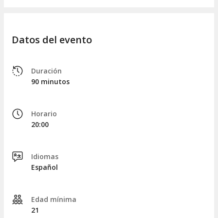
stand up comedy en pareja o con amigos.
¡Súmate a la experiencia y deja que la risa sea la
protagonista de tu viernes!
Datos del evento
Duración
90 minutos
Horario
20:00
Idiomas
Español
Edad mínima
21