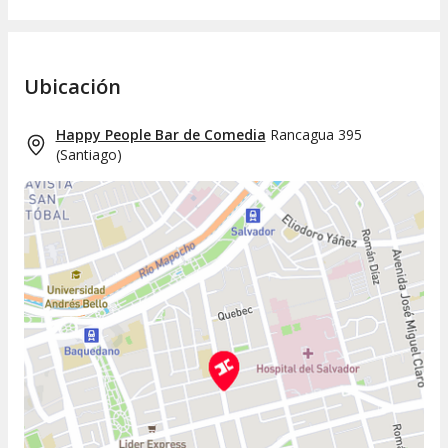
Ubicación
Happy People Bar de Comedia
Rancagua 395
(
Santiago
)