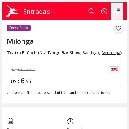
Entradas
Fecha única
Milonga
Teatro El Cachafaz Tango Bar Show
,
Santiago
, (
ver mapa
)
-
32
%
desde
USD
9
.
63
6
USD
.
55
Una vez confirmado, no se admitirán cambios ni cancelaciones