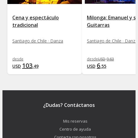
Cena y espectáculo
Milonga: Emanuel y s
tradicional
Guitarras
Santiago de Chile · Danza
Santiago de Chile · Danza
desde
desde
USD
9
.
63
103
6
USD
.
49
USD
.
55
¿Dudas? Contáctanos
Mis reservas
Centro de ayuda
Contacta con nosotros