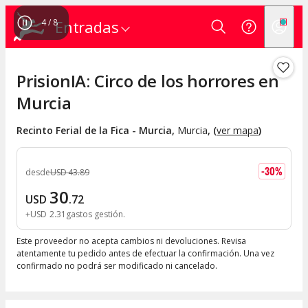
4
/
8
Entradas
PrisionIA: Circo de los horrores en
Murcia
Recinto Ferial de la Fica - Murcia
,
Murcia
, (
ver mapa
)
-
30
%
desde
USD
43
.
89
30
USD
.
72
+
USD
2
.
31
gastos gestión
Este proveedor no acepta cambios ni devoluciones. Revisa
atentamente tu pedido antes de efectuar la confirmación. Una vez
confirmado no podrá ser modificado ni cancelado.