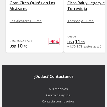
Gran Circo Quirós en Los
Circo Raluy Legacy e
Alcázares
Torrevieja
Los Alcázares · Circo
Torrevieja · Circo
desde
11
-
40
%
desde
USD
17
.
33
USD
.
55
10
USD
.
40
+
USD
1
.
73
gastos gestión
¿Dudas? Contáctanos
Mis reservas
Centro de ayuda
Contacta con nosotros