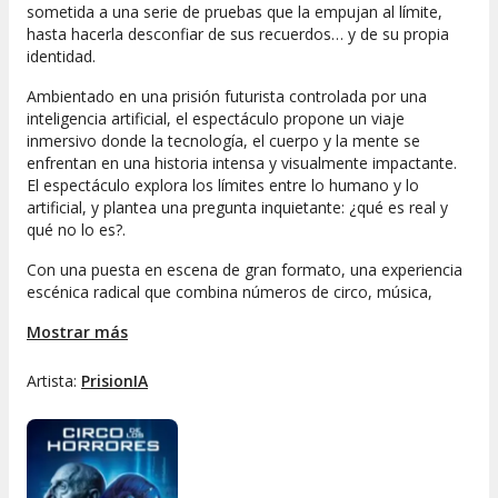
sometida a una serie de pruebas que la empujan al límite,
hasta hacerla desconfiar de sus recuerdos… y de su propia
identidad.
Ambientado en una prisión futurista controlada por una
inteligencia artificial, el espectáculo propone un viaje
inmersivo donde la tecnología, el cuerpo y la mente se
enfrentan en una historia intensa y visualmente impactante.
El espectáculo explora los límites entre lo humano y lo
artificial, y plantea una pregunta inquietante: ¿qué es real y
qué no lo es?.
Con una puesta en escena de gran formato, una experiencia
escénica radical que combina números de circo, música,
efectos especiales y una potente narrativa, Circo de los
Mostrar más
Horrores presenta PrisionIA: el primer hito de su nueva era.
Una experiencia única y provocadora, creada para un público
adulto que busca algo más que entretenimiento
Artista:
PrisionIA
convencional.