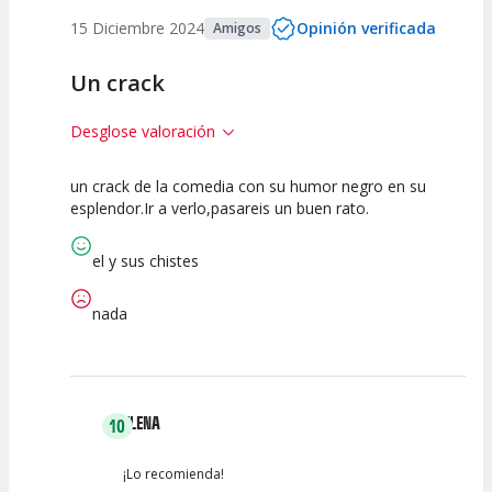
15 Diciembre 2024
Opinión verificada
Amigos
Un crack
Desglose valoración
un crack de la comedia con su humor negro en su
10
10
10
esplendor.Ir a verlo,pasareis un buen rato.
Calidad del
Puesta en
Interpretación
Espectáculo
Escena
artística
el y sus chistes
nada
ELENA
10
¡Lo recomienda!