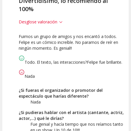
Divertidísimo, lo recomiendo al
100%
Desglose valoración
Fuimos un grupo de amigos y nos encantó a todos.
10
10
10
Felipe es un cómico increíble. No paramos de reír en
ningún momento. Es genial!!
Calidad del
Puesta en
Interpretación
Espectáculo
Escena
artística
Todo. El texto, las interacciones?Felipe fue brillante.
Nada
¿Si fueras el organizador o promotor del
espectáculo que harías diferente?
Nada
¿Si pudieras hablar con el artista (cantante, actriz,
actor,...) qué le dirías?
Fue genial y hacía tiempo que nos reíamos tanto
en un show. Un 10 de 10!!!