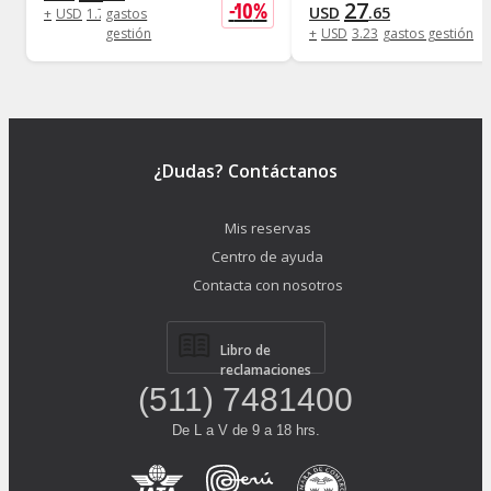
27
-
10
%
USD
.
65
+
USD
1
.
73
gastos
gestión
+
USD
3
.
23
gastos gestión
¿Dudas? Contáctanos
Mis reservas
Centro de ayuda
Contacta con nosotros
Libro de
reclamaciones
(511) 7481400
De L a V de 9 a 18 hrs.