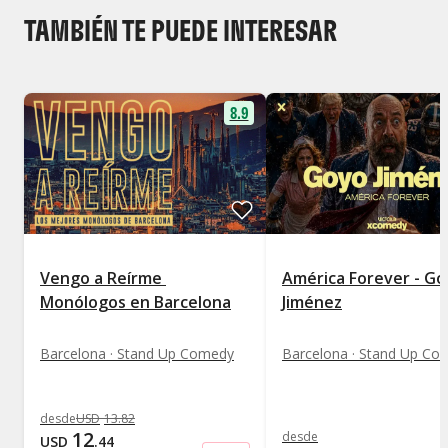
TAMBIÉN TE PUEDE INTERESAR
8.9
Vengo a Reírme 
América Forever - G
Monólogos en Barcelona
Jiménez
Barcelona · Stand Up Comedy
Barcelona · Stand Up Co
desde
USD
13
.
82
12
desde
USD
.
44