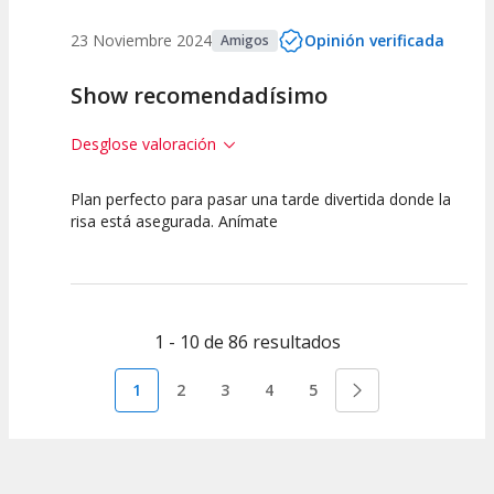
23 Noviembre 2024
Opinión verificada
Amigos
Show recomendadísimo
Desglose valoración
Plan perfecto para pasar una tarde divertida donde la
10
10
10
risa está asegurada. Anímate
Calidad del
Puesta en
Interpretación
Espectáculo
Escena
artística
1 - 10 de 86 resultados
1
2
3
4
5