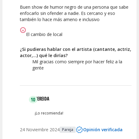
Buen show de humor negro de una persona que sabe
10
10
10
enfocarlo sin ofender a nadie. Es cercano y eso
también lo hace más ameno e inclusivo
Calidad del
Puesta en
Interpretación
Espectáculo
Escena
artística
El cambio de local
¿Si pudieras hablar con el artista (cantante, actriz,
actor,...) qué le dirías?
Mil gracias como siempre por hacer feliz a la
gente
NEREIDA
10
¡Lo recomienda!
24 Noviembre 2024
Opinión verificada
Pareja