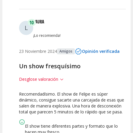
LAURA
10
L
¡Lo recomienda!
23 Noviembre 2024
Opinión verificada
Amigos
Un show fresquísimo
Desglose valoración
Recomendadísimo. El show de Felipe es súper
10
10
10
dinámico, consigue sacarte una carcajada de esas que
salen de manera explosiva. Una hora de desconexión
Calidad del
Puesta en
Interpretación
total que parecen 5 minutos de lo rápido que se pasa.
Espectáculo
Escena
artística
El show tiene diferentes partes y formato que lo
hacen muy fresco