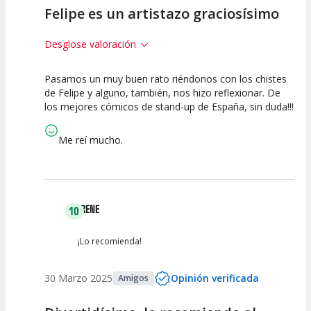
Felipe es un artistazo graciosísimo
Desglose valoración
Pasamos un muy buen rato riéndonos con los chistes
10
10
10
de Felipe y alguno, también, nos hizo reflexionar. De
los mejores cómicos de stand-up de España, sin duda!!!
Calidad del
Puesta en
Interpretación
Espectáculo
Escena
artística
Me reí mucho.
IRENE
10
¡Lo recomienda!
30 Marzo 2025
Opinión verificada
Amigos