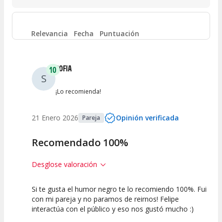
Entre 6 y 8
(
5
)
Entre 4 y 6
(
1
)
Relevancia
Fecha
Puntuación
Entre 2 y 4
(
1
)
SOFIA
10
S
Entre 0 y 2
(
0
)
¡Lo recomienda!
21 Enero 2026
Opinión verificada
Pareja
Recomendado 100%
Desglose valoración
Si te gusta el humor negro te lo recomiendo 100%. Fui
10
10
10
con mi pareja y no paramos de reirnos! Felipe
interactúa con el público y eso nos gustó mucho :)
Calidad del
Puesta en
Interpretación
Espectáculo
Escena
artística