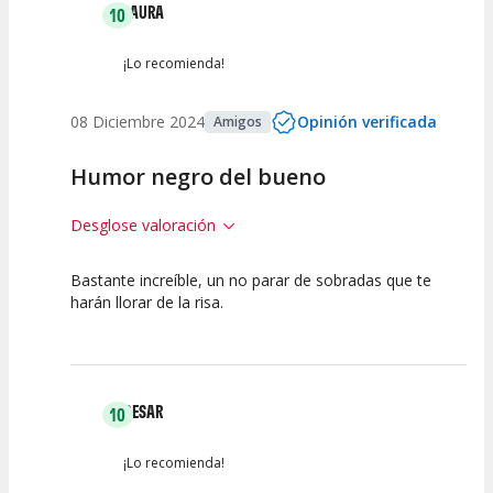
LAURA
10
¡Lo recomienda!
08 Diciembre 2024
Opinión verificada
Amigos
Humor negro del bueno
Desglose valoración
Bastante increíble, un no parar de sobradas que te
10
10
10
harán llorar de la risa.
Calidad del
Puesta en
Interpretación
Espectáculo
Escena
artística
CESAR
10
¡Lo recomienda!