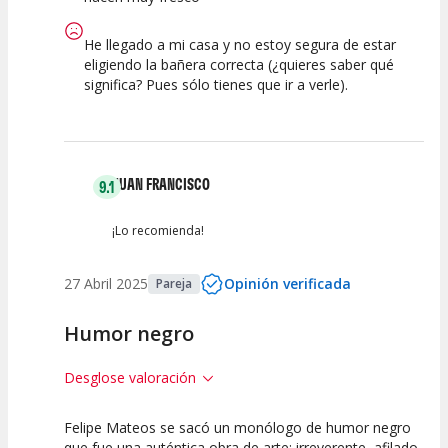
He llegado a mi casa y no estoy segura de estar
eligiendo la bañera correcta (¿quieres saber qué
significa? Pues sólo tienes que ir a verle).
JUAN FRANCISCO
9.1
¡Lo recomienda!
27 Abril 2025
Opinión verificada
Pareja
Humor negro
Desglose valoración
Felipe Mateos se sacó un monólogo de humor negro
10
10
7.5
que fue una auténtica obra de arte: irreverente, afilado