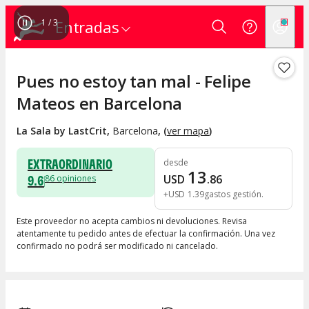
1
/
3
Entradas
Pues no estoy tan mal - Felipe
Mateos en Barcelona
La Sala by LastCrit
,
Barcelona
, (
ver mapa
)
EXTRAORDINARIO
desde
13
9.6
USD
.
86
86
opiniones
+
USD
1
.
39
gastos gestión
Este proveedor no acepta cambios ni devoluciones. Revisa
atentamente tu pedido antes de efectuar la confirmación. Una vez
confirmado no podrá ser modificado ni cancelado.