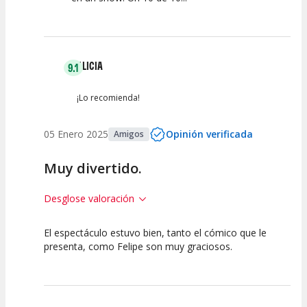
ALICIA
9.1
¡Lo recomienda!
05 Enero 2025
Opinión verificada
Amigos
Muy divertido.
Desglose valoración
El espectáculo estuvo bien, tanto el cómico que le
10
7.5
10
presenta, como Felipe son muy graciosos.
Calidad del
Puesta en
Interpretación
Espectáculo
Escena
artística