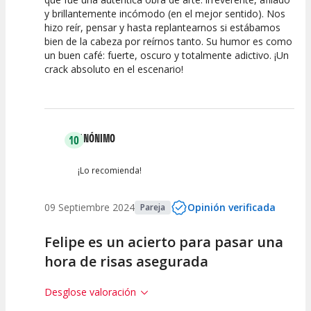
y brillantemente incómodo (en el mejor sentido). Nos
Calidad del
Puesta en
Interpretación
hizo reír, pensar y hasta replantearnos si estábamos
Espectáculo
Escena
artística
bien de la cabeza por reírnos tanto. Su humor es como
un buen café: fuerte, oscuro y totalmente adictivo. ¡Un
crack absoluto en el escenario!
ANÓNIMO
10
¡Lo recomienda!
09 Septiembre 2024
Opinión verificada
Pareja
Felipe es un acierto para pasar una
hora de risas asegurada
Desglose valoración