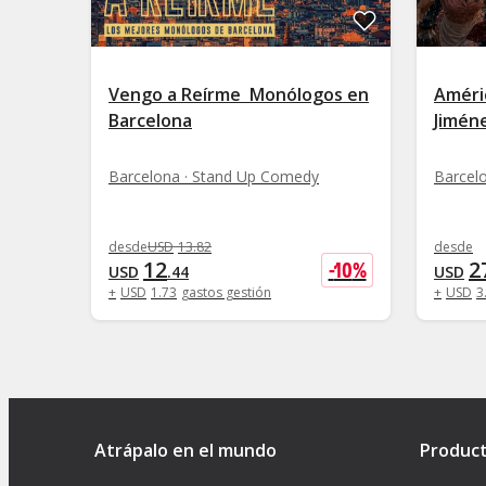
Vengo a Reírme  Monólogos en
Améri
Barcelona
Jimén
Barcelona · Stand Up Comedy
Barcel
desde
USD
13
.
82
desde
12
2
-
10
%
USD
.
44
USD
+
USD
1
.
73
gastos gestión
+
USD
3
Atrápalo en el mundo
Produc