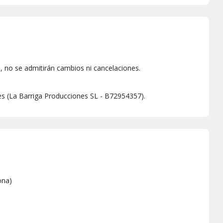
 no se admitirán cambios ni cancelaciones.
es (La Barriga Producciones SL - B72954357).
ona
)