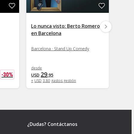
Lo nunca visto: Berto Romero,
Monól
en Barcelona
+ Beb
Barcelona · Stand Up Comedy
Barcel
desde
29
-
30
%
desde
U
USD
.
95
1
USD
+
USD
3
.
80
gastos gestión
¿Dudas? Contáctanos