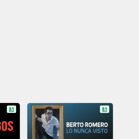
9.1
9.1