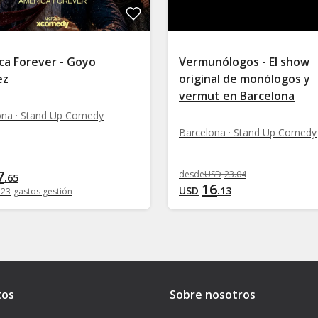
ca Forever - Goyo
Vermunólogos - El show
ez
original de monólogos y
vermut en Barcelona
ona · Stand Up Comedy
Barcelona · Stand Up Comedy
7
desde
USD
23
.
04
.
65
16
USD
.
13
.
23
gastos gestión
tos
Sobre nosotros