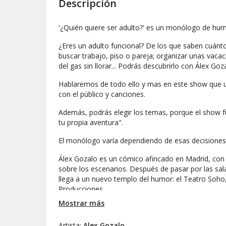
Descripción
'¿Quién quiere ser adulto?' es un monólogo de hum
¿Eres un adulto funcional? De los que saben cuánt
buscar trabajo, piso o pareja; organizar unas vacac
del gas sin llorar... Podrás descubrirlo con Álex G
Hablaremos de todo ello y mas en este show que un
con el público y canciones.
Además, podrás elegir los temas, porque el show f
tu propia aventura".
El monólogo varía dependiendo de esas decisiones. 
Álex Gozalo es un cómico afincado en Madrid, con
sobre los escenarios. Después de pasar por las sal
llega a un nuevo templo del humor: el Teatro Soho
Producciones.
Mostrar más
Ven a reír y a preguntarte '¿Quién quiere ser adulto?
Artista:
Alex Gozalo