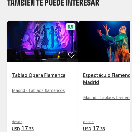
TAMBIÉN TE PUEDE INTERESAR
8.5
Tablao Opera Flamenca
Espectáculo Flamenc
Madrid
Madrid · Tablaos flamencos
Madrid · Tablaos flamen
desde
desde
17
17
USD
.
33
USD
.
33