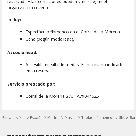
reservada y las condiciones pueden variar según el
organizador o evento.
Incluye:
Espectáculo flamenco en el Corral de la Morería.
Cena (según modalidad).
Accesibilidad:
Accesible en silla de ruedas. Es necesario indicarlo
en la reserva.
Servicio prestado por:
Corral de la Moreria S.A. - A79044525
Entradas
…
España
Madrid
Música
Tablaos flamencos
Show flam
Mostrar todos los niveles