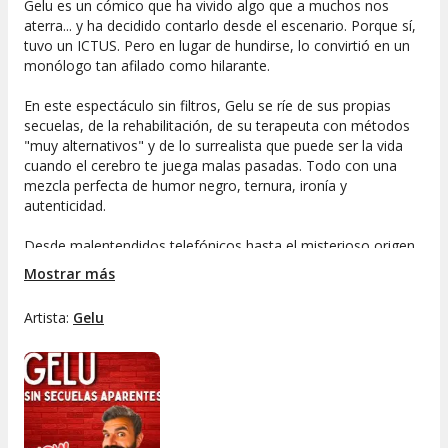
Gelu es un cómico que ha vivido algo que a muchos nos
aterra... y ha decidido contarlo desde el escenario. Porque sí,
tuvo un ICTUS. Pero en lugar de hundirse, lo convirtió en un
monólogo tan afilado como hilarante.
En este espectáculo sin filtros, Gelu se ríe de sus propias
secuelas, de la rehabilitación, de su terapeuta con métodos
"muy alternativos" y de lo surrealista que puede ser la vida
cuando el cerebro te juega malas pasadas. Todo con una
mezcla perfecta de humor negro, ternura, ironía y
autenticidad.
Desde malentendidos telefónicos hasta el misterioso origen
de su reloj amarillo, cada anécdota te arranca carcajadas
Mostrar más
mientras, sin darte cuenta, te hace reflexionar. Porque a
veces, la mejor forma de tomarse la vida en serio... es
Artista:
Gelu
riéndose de ella.
Ideal para: quienes disfrutan del humor valiente, quienes
saben que reír es una forma de sanar, y quienes están hartos
de monólogos que no dicen nada.
Advertencia: puede contener verdades incómodas, chistes