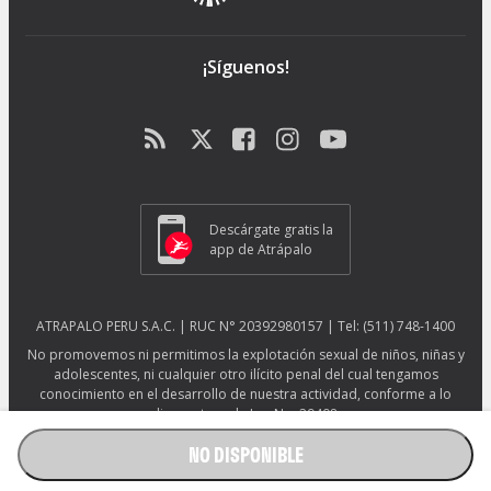
¡Síguenos!
Descárgate gratis la
app de Atrápalo
ATRAPALO PERU S.A.C. | RUC N° 20392980157 | Tel: (511) 748-1400
No promovemos ni permitimos la explotación sexual de niños, niñas y
adolescentes, ni cualquier otro ilícito penal del cual tengamos
conocimiento en el desarrollo de nuestra actividad, conforme a lo
dispuesto en la Ley No. 29408.
Más información sobre protección ESNNA.
Ver afiche ESNNA.
NO DISPONIBLE