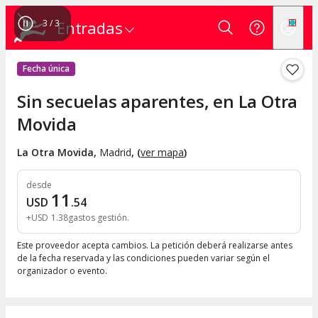
3
/
3
Entradas
Fecha única
Sin secuelas aparentes, en La Otra
Movida
La Otra Movida
,
Madrid
, (
ver mapa
)
desde
11
USD
.
54
+
USD
1
.
38
gastos gestión
Este proveedor acepta cambios. La petición deberá realizarse antes
de la fecha reservada y las condiciones pueden variar según el
organizador o evento.