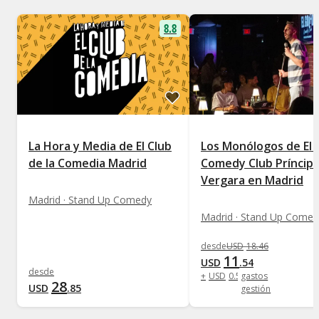
8.8
La Hora y Media de El Club
Los Monólogos de El 
de la Comedia Madrid
Comedy Club Príncip
Vergara en Madrid
Madrid · Stand Up Comedy
Madrid · Stand Up Comed
desde
USD
18
.
46
11
USD
.
54
desde
+
USD
0
.
58
gastos
28
USD
.
85
gestión