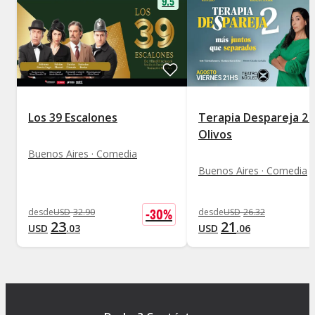
9.5
Los 39 Escalones
Terapia Despareja 2 
Olivos
Buenos Aires · Comedia
Buenos Aires · Comedia
-
30
%
desde
USD
32
.
90
desde
USD
26
.
32
23
21
USD
.
03
USD
.
06