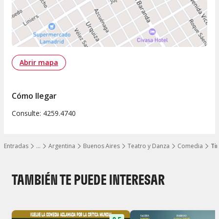
Abrir mapa
Cómo llegar
Consulte: 4259.4740
Entradas
…
Argentina
Buenos Aires
Teatro y Danza
Comedia
Tir
Mostrar todos los niveles
TAMBIÉN TE PUEDE INTERESAR