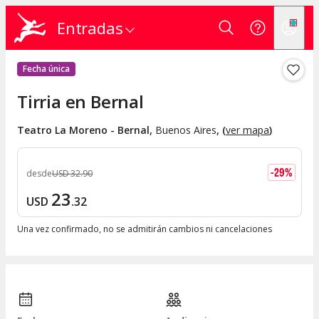
Entradas
Fecha única
Tirria en Bernal
Teatro La Moreno - Bernal
,
Buenos Aires
, (
ver mapa
)
-
29
%
desde
USD
32
.
90
23
USD
.
32
Una vez confirmado, no se admitirán cambios ni cancelaciones