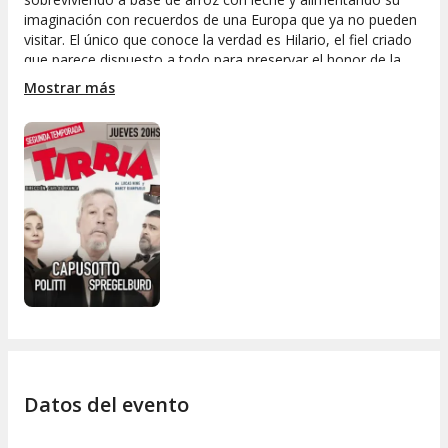
imaginación con recuerdos de una Europa que ya no pueden
visitar. El único que conoce la verdad es Hilario, el fiel criado
que parece dispuesto a todo para preservar el honor de la
familia.
Mostrar más
Con humor ácido y situaciones absurdas, “Tirria” combina la
tradición del grotesco con un homenaje a las clásicas
comedias de “teléfono blanco” del cine argentino. Un juego
teatral lleno de máscaras, ironía y guiños cinematográficos
que rescata el espíritu de una época donde lo popular y la
alta cultura podían convivir en el mismo escenario.
Datos del evento