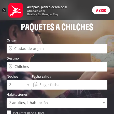
Vuelo+Hotel
Atrápalo, planes cerca de ti
×
ABRIR
Login
Atrapalo.com
Gratis - En Google Play
PAQUETES A CHILCHES
Origen
Destino
Noches
Fecha salida
Habitaciones
Incluir traslado al hotel