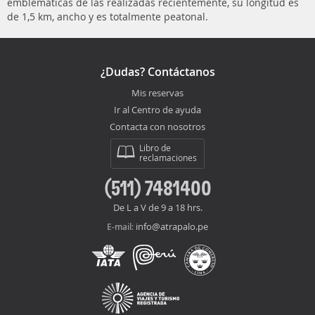
emblemáticas de las realizadas recientemente, su longitud es
de 1,5 km, ancho y es totalmente peatonal.
¿Dudas? Contáctanos
Mis reservas
Ir al Centro de ayuda
Contacta con nosotros
Libro de
reclamaciones
(511) 7481400
De L a V de 9 a 18 hrs.
info@atrapalo.pe
E-mail: