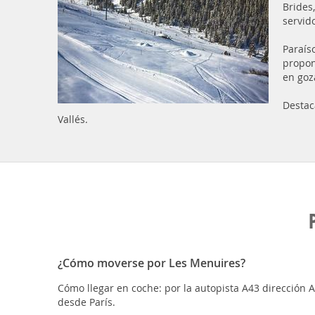
Brides
servid
Paraís
propon
en goza
Destac
Vallés.
¿Cómo moverse por Les Menuires?
Cómo llegar en coche: por la autopista A43 dirección 
desde París.