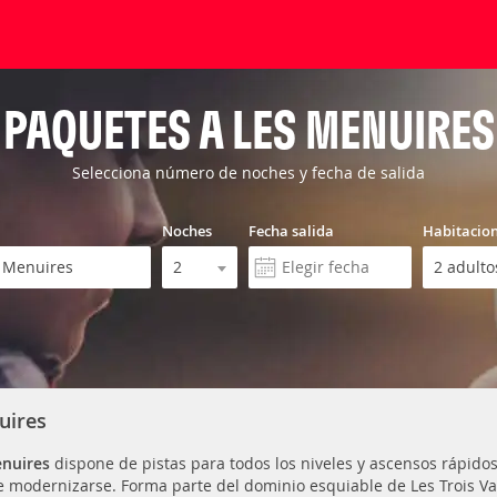
PAQUETES A LES MENUIRES
Selecciona número de noches y fecha de salida
Noches
Fecha salida
Habitacio
uires
nuires
dispone de pistas para todos los niveles y ascensos rápid
e modernizarse. Forma parte del dominio esquiable de Les Trois Val