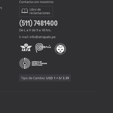
Contacta con nosotros
rt
Libro de
reclamaciones
(511) 7481400
De L a V de 9 a 18 hrs.
info@atrapalo.pe
E-mail:
Tipo de Cambio:
USD 1 = S/ 3.39