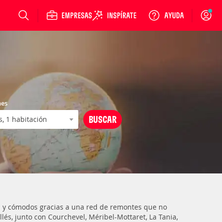
Login
nes
os y cómodos gracias a una red de remontes que no
lés, junto con Courchevel, Méribel-Mottaret, La Tania,