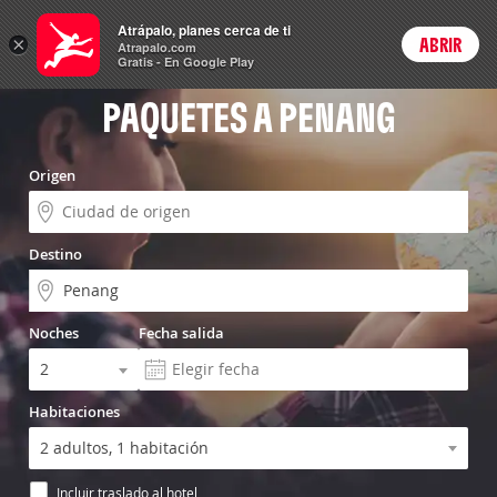
Vuelo+Hotel
Atrápalo, planes cerca de ti
×
ABRIR
Login
Atrapalo.com
Gratis - En Google Play
PAQUETES A PENANG
Origen
Destino
Noches
Fecha salida
Habitaciones
Incluir traslado al hotel