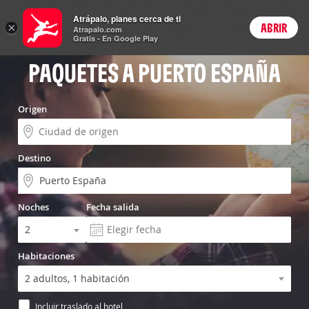
Vuelo+Hotel
Atrápalo, planes cerca de ti
×
ABRIR
Login
Atrapalo.com
Gratis - En Google Play
PAQUETES A PUERTO ESPAÑA
Origen
Destino
Noches
Fecha salida
Habitaciones
Incluir traslado al hotel