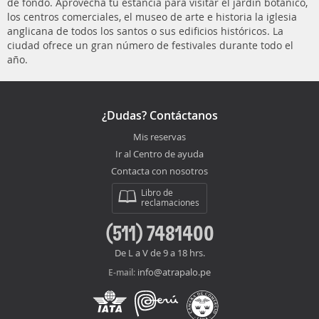
de fondo. Aprovecha tu estancia para visitar el jardín botánico,
los centros comerciales, el museo de arte e historia la iglesia
anglicana de todos los santos o sus edificios históricos. La
ciudad ofrece un gran número de festivales durante todo el
año.
¿Dudas? Contáctanos
Mis reservas
Ir al Centro de ayuda
Contacta con nosotros
Libro de
reclamaciones
(511) 7481400
De L a V de 9 a 18 hrs.
info@atrapalo.pe
E-mail: