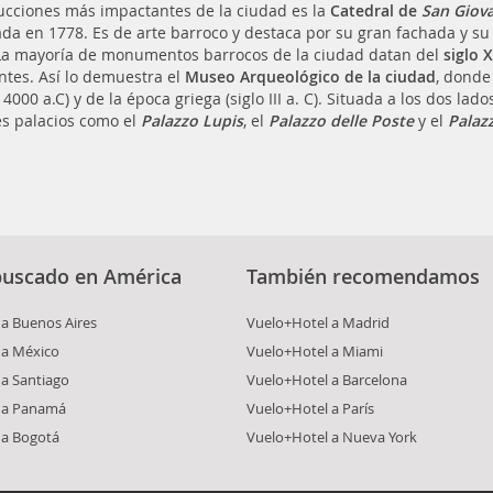
ucciones más impactantes de la ciudad es la
Catedral de
San Giova
zada en 1778. Es de arte barroco y destaca por su gran fachada y su 
La mayoría de monumentos barrocos de la ciudad datan del
siglo X
ntes. Así lo demuestra el
Museo Arqueológico de la ciudad
, donde
4000 a.C) y de la época griega (siglo III a. C). Situada a los dos la
s palacios como el
Palazzo Lupis
, el
Palazzo delle Poste
y el
Palaz
buscado en América
También recomendamos
a Buenos Aires
Vuelo+Hotel a Madrid
 a México
Vuelo+Hotel a Miami
a Santiago
Vuelo+Hotel a Barcelona
 a Panamá
Vuelo+Hotel a París
 a Bogotá
Vuelo+Hotel a Nueva York