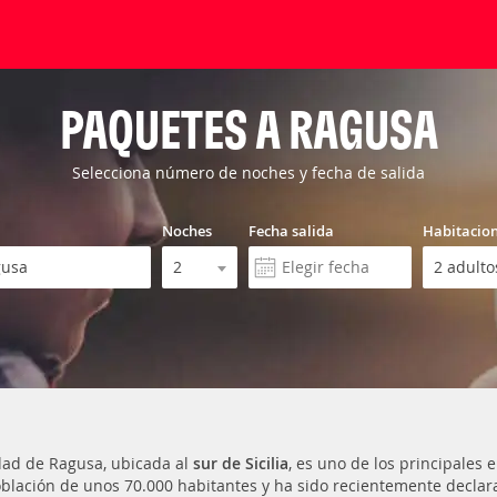
PAQUETES A RAGUSA
Selecciona número de noches y fecha de salida
Noches
Fecha salida
Habitacio
dad de Ragusa, ubicada al
sur de Sicilia
, es uno de los principales 
blación de unos 70.000 habitantes y ha sido recientemente decla