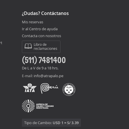
¿Dudas? Contáctanos
Mis reservas
Ir al Centro de ayuda
Contacta con nosotros
rt
Libro de
reclamaciones
(511) 7481400
De L a V de 9 a 18 hrs.
info@atrapalo.pe
E-mail:
Tipo de Cambio:
USD 1 = S/ 3.39