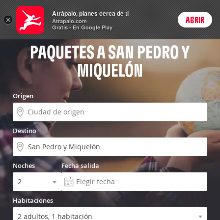
Vuelo+Hotel
Atrápalo, planes cerca de ti
×
ABRIR
Login
Atrapalo.com
Gratis - En Google Play
PAQUETES A SAN PEDRO Y
MIQUELÓN
Origen
Destino
Noches
Fecha salida
Habitaciones