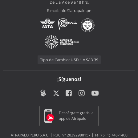
De L a V de 9 a 18 hrs.
info@atrapalo.pe
E-mail:
Tipo de Cambio:
USD 1 = S/ 3.39
¡Síguenos!
Descárgate gratis la
app de Atrápalo
ATRAPALO.PERU S.A.C. | RUC N° 20392980157 | Tel: (511) 748-1400