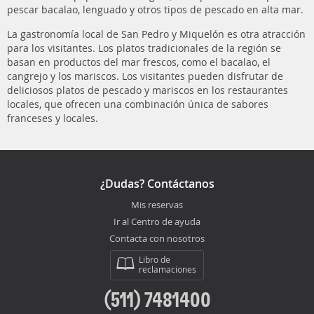
pescar bacalao, lenguado y otros tipos de pescado en alta mar.
La gastronomía local de San Pedro y Miquelón es otra atracción
para los visitantes. Los platos tradicionales de la región se
basan en productos del mar frescos, como el bacalao, el
cangrejo y los mariscos. Los visitantes pueden disfrutar de
deliciosos platos de pescado y mariscos en los restaurantes
locales, que ofrecen una combinación única de sabores
franceses y locales.
¿Dudas? Contáctanos
Mis reservas
Ir al Centro de ayuda
Contacta con nosotros
Libro de
reclamaciones
(511) 7481400