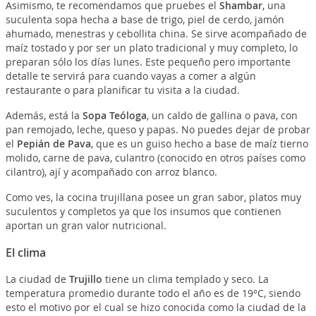
Asimismo, te recomendamos que pruebes el
Shambar
, una
suculenta sopa hecha a base de trigo, piel de cerdo, jamón
ahumado, menestras y cebollita china. Se sirve acompañado de
maíz tostado y por ser un plato tradicional y muy completo, lo
preparan sólo los días lunes. Este pequeño pero importante
detalle te servirá para cuando vayas a comer a algún
restaurante o para planificar tu visita a la ciudad.
Además, está la
Sopa Teóloga
, un caldo de gallina o pava, con
pan remojado, leche, queso y papas. No puedes dejar de probar
el
Pepián de Pava
, que es un guiso hecho a base de maíz tierno
molido, carne de pava, culantro (conocido en otros países como
cilantro), ají y acompañado con arroz blanco.
Como ves, la cocina trujillana posee un gran sabor, platos muy
suculentos y completos ya que los insumos que contienen
aportan un gran valor nutricional.
El clima
La ciudad de
Trujillo
tiene un clima templado y seco. La
temperatura promedio durante todo el año es de 19°C, siendo
esto el motivo por el cual se hizo conocida como la ciudad de la