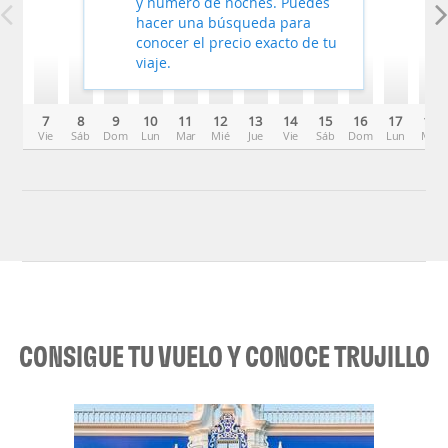
y número de noches. Puedes
hacer una búsqueda para
conocer el precio exacto de tu
viaje.
7
8
9
10
11
12
13
14
15
16
17
18
Vie
Sáb
Dom
Lun
Mar
Mié
Jue
Vie
Sáb
Dom
Lun
Mar
CONSIGUE TU VUELO Y CONOCE TRUJILLO