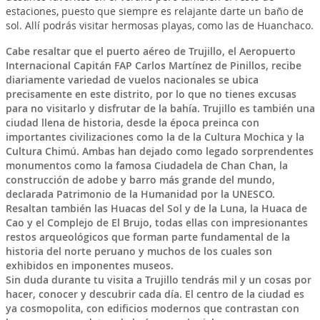
estaciones, puesto que siempre es relajante darte un baño de
sol. Allí podrás visitar hermosas playas, como las de Huanchaco.
Cabe resaltar que el puerto aéreo de
Trujillo
, el
Aeropuerto
Internacional Capitán FAP Carlos Martínez de Pinillos
, recibe
diariamente variedad de
vuelos nacionales
se ubica
precisamente en este distrito, por lo que no tienes excusas
para no visitarlo y disfrutar de la bahía.
Trujillo
es también una
ciudad llena de historia, desde la época preinca con
importantes civilizaciones como la de la Cultura Mochica y la
Cultura Chimú. Ambas han dejado como legado sorprendentes
monumentos como la famosa
Ciudadela de Chan Chan
, la
construcción de adobe y barro más grande del mundo,
declarada
Patrimonio de la Humanidad por la UNESCO
.
Resaltan también las
Huacas del Sol y de la Luna, la Huaca de
Cao y el Complejo de El Brujo
, todas ellas con impresionantes
restos arqueológicos que forman parte fundamental de la
historia del norte peruano y muchos de los cuales son
exhibidos en imponentes museos.
Sin duda durante tu visita a
Trujillo
tendrás mil y un cosas por
hacer, conocer y descubrir cada día. El centro de la ciudad es
ya cosmopolita, con edificios modernos que contrastan con