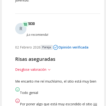
juventud.
ROCIO
10
R
¡Lo recomienda!
02 Febrero 2026
Opinión verificada
Pareja
Risas aseguradas
Desglose valoración
Me encanto me reí muchísimo, el sitio está muy bien
10
10
10
Calidad del
Puesta en
Interpretación
Todo genial
Espectáculo
Escena
artística
Por poner algo que está muy escondido el sitio jjjj