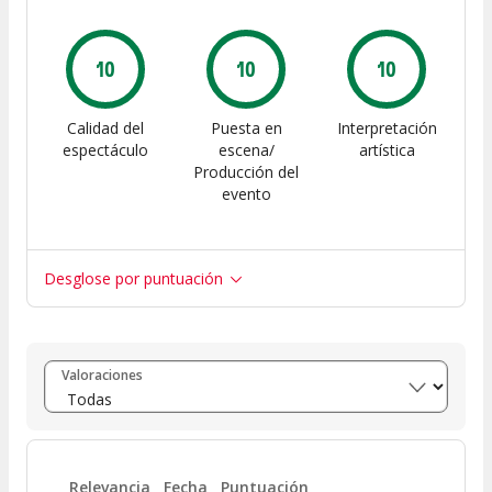
10
10
10
Calidad del
Puesta en
Interpretación
espectáculo
escena/
artística
Producción del
evento
Desglose por puntuación
Entre 8 y 10
(
7
)
Valoraciones
Entre 6 y 8
(
0
)
Entre 4 y 6
(
0
)
Relevancia
Fecha
Puntuación