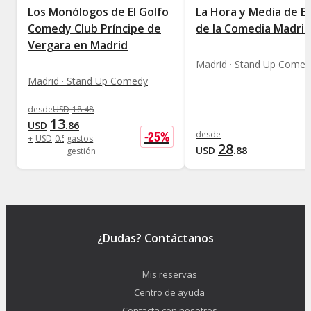
Los Monólogos de El Golfo
La Hora y Media de El
Comedy Club Príncipe de
de la Comedia Madrid
Vergara en Madrid
Madrid · Stand Up Comed
Madrid · Stand Up Comedy
desde
USD
18
.
48
13
USD
.
86
-
25
%
desde
+
USD
0
.
58
gastos
28
USD
.
88
gestión
¿Dudas? Contáctanos
Mis reservas
Centro de ayuda
Contacta con nosotros