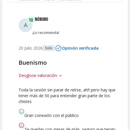
Entre 2 y 4
(
0
)
ANÓNIMO
10
A
Entre 0 y 2
(
0
)
¡Lo recomienda!
20 Julio 2026
Opinión verificada
Solo
Buenismo
Desglose valoración
Toda la sesión sin parar de reírse, ah!! pero hay que
10
10
10
tener más de 50 para entender gran parte de los
chistes
Calidad del
Puesta en
Interpretación
Espectáculo
Escena
artística
Gran conexión con el público
Te quedas con ganas de más, seguro que tengo