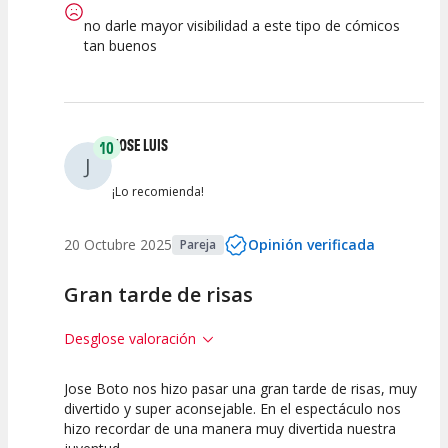
no darle mayor visibilidad a este tipo de cómicos
tan buenos
JOSE LUIS
10
J
¡Lo recomienda!
20 Octubre 2025
Opinión verificada
Pareja
Gran tarde de risas
Desglose valoración
Jose Boto nos hizo pasar una gran tarde de risas, muy
10
10
10
divertido y super aconsejable. En el espectáculo nos
hizo recordar de una manera muy divertida nuestra
Calidad del
Puesta en
Interpretación
Espectáculo
Escena
artística