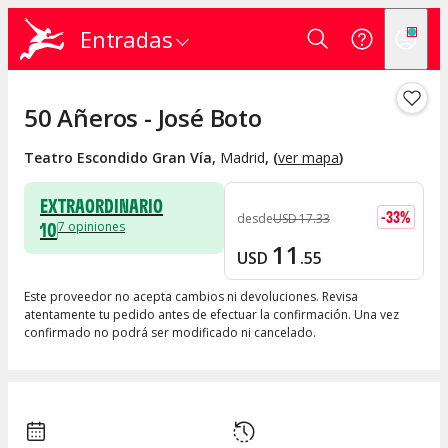
Entradas
50 Añeros - José Boto
Teatro Escondido Gran Vía
,
Madrid
, (
ver mapa
)
EXTRAORDINARIO
-
33
%
desde
USD
17
.
33
10
7
opiniones
11
USD
.
55
Este proveedor no acepta cambios ni devoluciones. Revisa
atentamente tu pedido antes de efectuar la confirmación. Una vez
confirmado no podrá ser modificado ni cancelado.