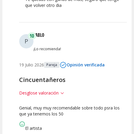
que volver otro dia
PABLO
10
P
¡Lo recomienda!
19 Julio 2026
Opinión verificada
Pareja
Cincuentañeros
Desglose valoración
Genial, muy muy recomendable sobre todo psra los
10
10
10
que ya tenemos los 50
Calidad del
Puesta en
Interpretación
Espectáculo
Escena
artística
El artista