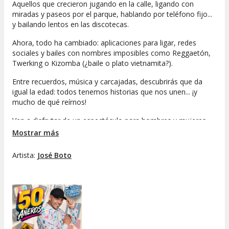
Aquellos que crecieron jugando en la calle, ligando con
miradas y paseos por el parque, hablando por teléfono fijo...
y bailando lentos en las discotecas.
Ahora, todo ha cambiado: aplicaciones para ligar, redes
sociales y bailes con nombres imposibles como Reggaetón,
Twerking o Kizomba (¿baile o plato vietnamita?).
Entre recuerdos, música y carcajadas, descubrirás que da
igual la edad: todos tenemos historias que nos unen... ¡y
mucho de qué reírnos!
Ven a disfrutar de un espectáculo para hombres y mujeres,
donde lo único obligatorio es pasarlo bien.
Mostrar más
Porque de la edad de la pasión a la edad de la pensión... ¡solo
Artista:
José Boto
hay un paso! Prepárate para una noche de risas, recuerdos y
mucha diversión en el
Teatro Escondido Gran Vía.