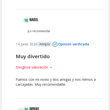
ANABEL
10
¡Lo recomienda!
14 Junio 2026
Opinión verificada
Amigos
Muy divertido
Desglose valoración
Fuimos con mi novio y dos amigas y nos reímos a
10
10
10
carcajadas. Muy recomendable.
Calidad del
Puesta en
Interpretación
Espectáculo
Escena
artística
AMPARO
10