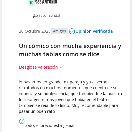
JOSE ANTONIO
10
¡Lo recomienda!
20 Octubre 2025
Opinión verificada
Amigos
Un cómico con mucha experiencia y
muchas tablas como se dice
Desglose valoración
lo pasamos en grande, mi pareja y yo al vernos
10
10
10
retratados en muchos momentos que cuenta de su
infancia y su adolescencia, que también fue la nuestra.
Calidad del
Puesta en
Interpretación
Incluso gente más joven que había en el teatro
Espectáculo
Escena
artística
también se reía de lo lindo. Muy recomendable para
pasar un buen rato
todo, el precio está genial