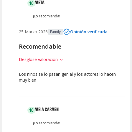
MARTA
10
¡Lo recomienda!
25 Marzo 2026
Opinión verificada
Family
Recomendable
Desglose valoración
Los niños se lo pasan genial y los actores lo hacen
10
10
10
muy bien
Calidad del
Puesta en
Interpretación
Espectáculo
Escena
artística
MARIA CARMEN
10
¡Lo recomienda!