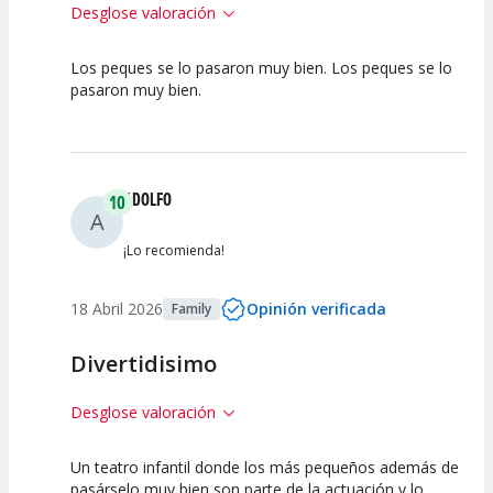
Desglose valoración
Los peques se lo pasaron muy bien. Los peques se lo
10
10
10
pasaron muy bien.
Calidad del
Puesta en
Interpretación
Espectáculo
Escena
artística
ADOLFO
10
A
¡Lo recomienda!
18 Abril 2026
Opinión verificada
Family
Divertidisimo
Desglose valoración
Un teatro infantil donde los más pequeños además de
10
10
10
pasárselo muy bien son parte de la actuación y lo