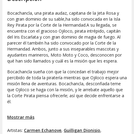
Bocachancla, una pirata audaz, capitana de la Jeta Rosa y
con gran dominio de su sable,ha sido convocada en la Isla
Rey Pirata por la Corte de la Hermandad.A su llegada, se
encuentra con el gracioso Ojiloco, pirata intrépido, capitán
del Iris Escarlata y con gran dominio de magia de fuego. Al
parecer él también ha sido convocado por la Corte de la
Hermandad. Ambos, junto a sus inseparables mascotas y
ayudantes marineros, Moto Moto y Coco, desconocen por
qué han sido llamados y cuál es la misión que les espera.
Bocachancla sueña con que la concedan el trabajo mejor
percibido de toda la piratería mientras que Ojiloco espera una
misión llena de aventuras. Bocachancla, desconfiada teme
que Ojiloco se haga con la misión, y le arrebate aquello que
la Corte Pirata piensa ofrecerle; así que decide enfrentarse a
él.
A partir de ese momento empieza un duelo de espadas, de
Mostrar más
magia, de adivinanzas, trabalenguas y demás todo con el fin
de hacerse con la misión.
Artistas:
Carmen Echanove
,
Guilligan Dionisio
,