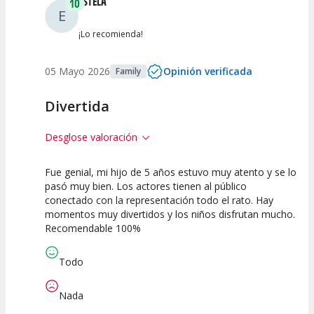
ESTELA
10
E
¡Lo recomienda!
05 Mayo 2026
Opinión verificada
Family
Divertida
Desglose valoración
Fue genial, mi hijo de 5 años estuvo muy atento y se lo
10
10
10
pasó muy bien. Los actores tienen al público
conectado con la representación todo el rato. Hay
Calidad del
Puesta en
Interpretación
momentos muy divertidos y los niños disfrutan mucho.
Espectáculo
Escena
artística
Recomendable 100%
Todo
Nada