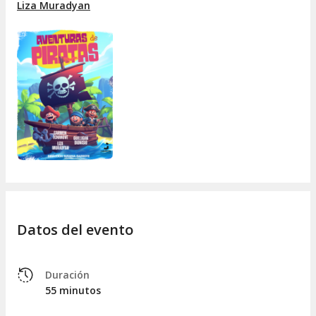
¿Conseguirá alguno vencer al otro?? ¿Descubrirán para qué
Liza Muradyan
misión han sido llamados? ¿Existirá algún botín como
recompensa?
Datos del evento
Duración
55 minutos