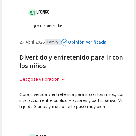
ALFONSO
9.1
¡Lo recomienda!
27 Abril 2026
Opinión verificada
Family
Divertido y entretenido para ir con
los niños
Desglose valoración
Obra divertida y entretenida para ir con los niños, con
10
7.5
10
interacción entre público y actores y participativa. Mi
hijo de 3 años y medio se lo pasó muy bien
Calidad del
Puesta en
Interpretación
Espectáculo
Escena
artística