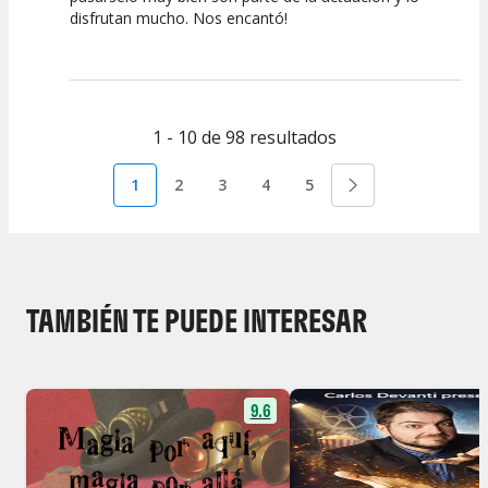
disfrutan mucho. Nos encantó!
Calidad del
Puesta en
Interpretación
Espectáculo
Escena
artística
1 - 10 de 98 resultados
1
2
3
4
5
TAMBIÉN TE PUEDE INTERESAR
9.6