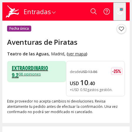
Entradas
Fecha única
Aventuras de Piratas
Teatro de las Aguas
,
Madrid
, (
ver mapa
)
EXTRAORDINARIO
-
25
%
desde
USD
13
.
86
9.2
98
opiniones
10
USD
.
40
+
USD
0
.
92
gastos gestión
Este proveedor no acepta cambios ni devoluciones. Revisa
atentamente tu pedido antes de efectuar la confirmación. Una vez
confirmado no podrá ser modificado ni cancelado.