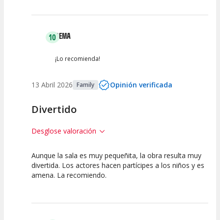
GEMA
10
¡Lo recomienda!
13 Abril 2026
Opinión verificada
Family
Divertido
Desglose valoración
Aunque la sala es muy pequeñita, la obra resulta muy
10
10
10
divertida. Los actores hacen partícipes a los niños y es
amena. La recomiendo.
Calidad del
Puesta en
Interpretación
Espectáculo
Escena
artística