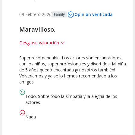
09 Febrero 2026
Opinión verificada
Family
Maravilloso.
Desglose valoración
Super recomendable. Los actores son encantadores
10
10
10
con los niños, super profesionales y divertidos. Mi niña
de 5 años quedó encantada ¡y nosotros también!
Calidad del
Puesta en
Interpretación
Volveríamos y ya se lo hemos recomendado a los
Espectáculo
Escena
artística
amigos
Todo. Sobre todo la simpatía y la alegría de los
actores
Nada