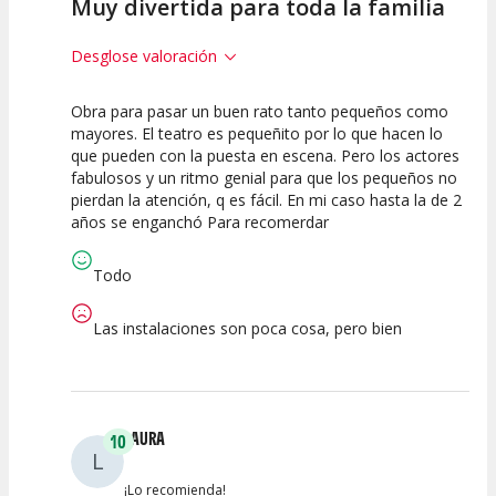
Muy divertida para toda la familia
Desglose valoración
Obra para pasar un buen rato tanto pequeños como
10
7.5
10
mayores. El teatro es pequeñito por lo que hacen lo
que pueden con la puesta en escena. Pero los actores
Calidad del
Puesta en
Interpretación
fabulosos y un ritmo genial para que los pequeños no
Espectáculo
Escena
artística
pierdan la atención, q es fácil. En mi caso hasta la de 2
años se enganchó Para recomerdar
Todo
Las instalaciones son poca cosa, pero bien
LAURA
10
L
¡Lo recomienda!