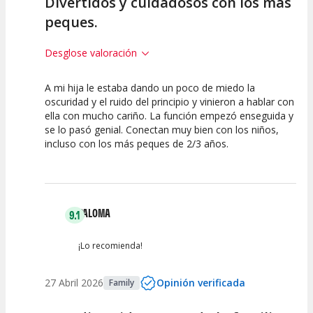
Divertidos y cuidadosos con los más
peques.
Desglose valoración
A mi hija le estaba dando un poco de miedo la
10
10
10
oscuridad y el ruido del principio y vinieron a hablar con
ella con mucho cariño. La función empezó enseguida y
Calidad del
Puesta en
Interpretación
se lo pasó genial. Conectan muy bien con los niños,
Espectáculo
Escena
artística
incluso con los más peques de 2/3 años.
PALOMA
9.1
¡Lo recomienda!
27 Abril 2026
Opinión verificada
Family