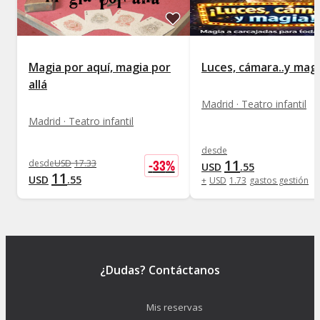
Magia por aquí, magia por
Luces, cámara..y mag
allá
Madrid · Teatro infantil
Madrid · Teatro infantil
desde
11
-
33
%
desde
USD
17
.
33
USD
.
55
11
USD
.
55
+
USD
1
.
73
gastos gestión
¿Dudas? Contáctanos
Mis reservas