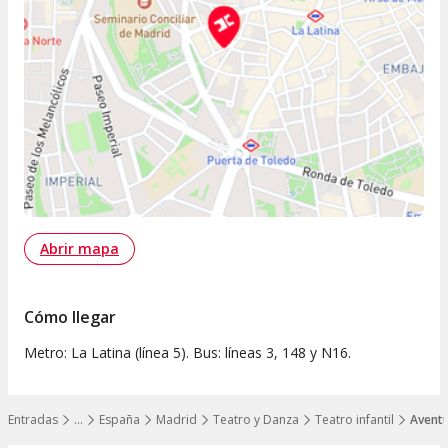
Abrir mapa
Cómo llegar
Metro: La Latina (línea 5). Bus: líneas 3, 148 y N16.
Entradas
…
España
Madrid
Teatro y Danza
Teatro infantil
Aventu
Mostrar todos los niveles