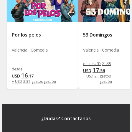
Por los pelos
53 Domingos
Valencia · Comedia
Valencia · Comedia
desde
USD
21
.
95
17
desde
USD
.
56
16
USD
.
17
+
USD
2
.
31
gastos
+
USD
2
.
31
gastos gestión
gestión
¿Dudas? Contáctanos