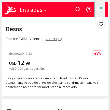
Entradas
Besos
Teatre Talia
,
Valencia
, (
ver mapa
)
-
25
%
desde
USD
17
.
33
12
USD
.
99
+
USD
2
.
31
gastos gestión
Este proveedor no acepta cambios ni devoluciones. Revisa
atentamente tu pedido antes de efectuar la confirmación. Una vez
confirmado no podrá ser modificado ni cancelado.