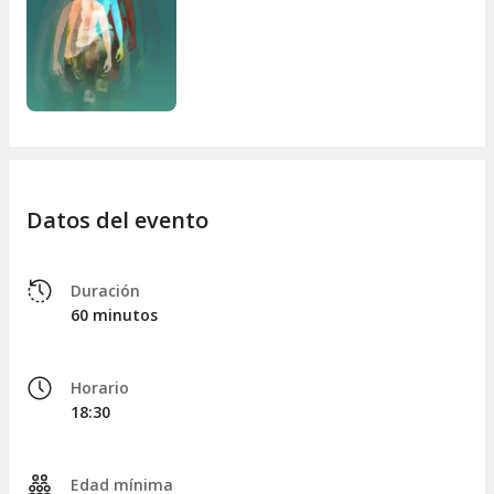
Interpretación:
Carla Novi
Voz en off/videos:
Harvey Holtom
Coreógrafa:
Enara Tarragó
Música:
Aldo Obregón
Diseño de Iluminación:
Valeria Vélez
Entrenadora de voz:
Javiera Guillén
Diseño de cartel:
Susana Sánchez
Agradecimientos especiales:
Carlos de Matteis
Datos del evento
Duración
60 minutos
Horario
18:30
Edad mínima