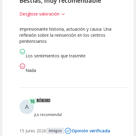
Bestias, muy recomendable
Desglose valoración
Impresionante historia, actuación y causa. Una
10
10
10
reflexión sobre la reinserción en los centros
penitenciarios
Calidad del
Puesta en
Interpretación
Espectáculo
Escena
artística
Los sentimientos que trasmite
Nada
ANÓNIMO
10
A
¡Lo recomienda!
15 Junio 2026
Opinión verificada
Amigos