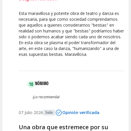
Esta maravillosa y potente obra de teatro y danza es
10
10
10
necesaria, para que como sociedad comprendamos
que aquellos a quienes consideramos "bestias" en
Calidad del
Puesta en
Interpretación
realidad son humanos y que "bestias" podríamos haber
Espectáculo
Escena
artística
sido o podemos acabar siendo cada uno de nosotros.
En esta obra se plasma el poder transformador del
arte, en este caso la danza, "humanizando" a una de
esas supuestas bestias. Maravillosa.
ANÓNIMO
10
¡Lo recomienda!
07 Julio 2026
Opinión verificada
Solo
Una obra que estremece por su