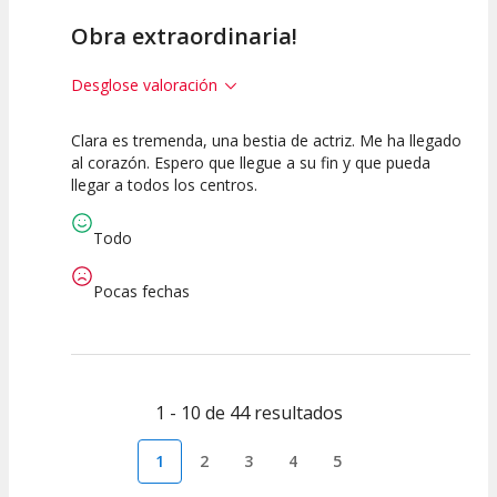
Obra extraordinaria!
Desglose valoración
Clara es tremenda, una bestia de actriz. Me ha llegado
10
10
10
al corazón. Espero que llegue a su fin y que pueda
llegar a todos los centros.
Calidad del
Puesta en
Interpretación
Espectáculo
Escena
artística
Todo
Pocas fechas
1 - 10 de 44 resultados
1
2
3
4
5