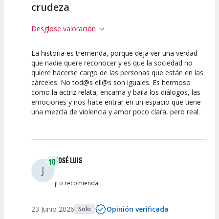
crudeza
Desglose valoración
La historia es tremenda, porque deja ver una verdad
10
10
10
que nadie quere reconocer y es que la sociedad no
quiere hacerse cargo de las personas que están en las
Calidad del
Puesta en
Interpretación
cárceles. No tod@s ell@s son iguales. Es hermoso
Espectáculo
Escena
artística
como la actriz relata, encarna y baila los diálogos, las
emociones y nos hace entrar en un espacio que tiene
una mezcla de violencia y amor poco clara, pero real.
JOSÉ LUIS
10
J
¡Lo recomienda!
23 Junio 2026
Opinión verificada
Solo