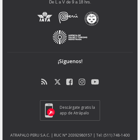
De L a V de 9 a 18 hrs.
¡Síguenos!
Descárgate gratis la
app de Atrápalo
ATRAPALO PERU S.A.C. | RUC N° 20392980157 | Tel: (511) 748-1400