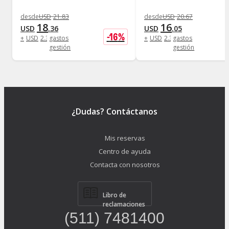
desde
USD
21
.
83
desde
USD
20
.
67
18
16
USD
.
36
USD
.
05
-
16
%
+
USD
2
.
31
gastos
+
USD
2
.
31
gastos
gestión
gestión
¿Dudas? Contáctanos
Mis reservas
Centro de ayuda
Contacta con nosotros
Libro de
reclamaciones
(511) 7481400