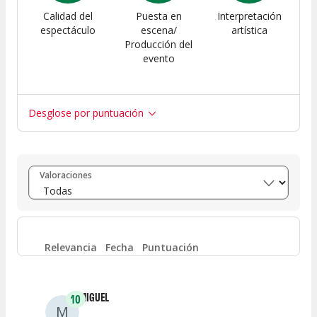
Calidad del
Puesta en
Interpretación
espectáculo
escena/
artística
Producción del
evento
Desglose por puntuación
Entre 8 y 10
(
43
)
Valoraciones
Entre 6 y 8
(
1
)
Entre 4 y 6
(
0
)
Relevancia
Fecha
Puntuación
Entre 2 y 4
(
0
)
MIGUEL
10
M