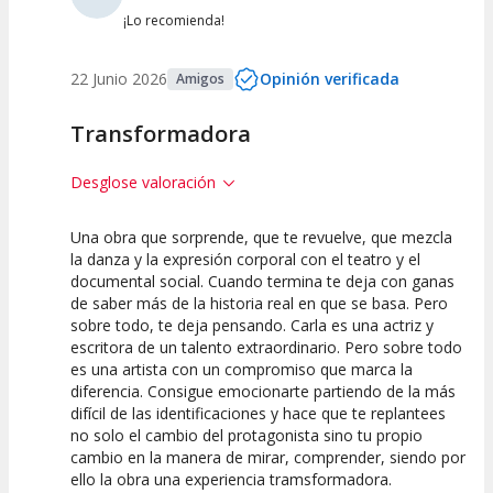
Entre 0 y 2
(
0
)
¡Lo recomienda!
22 Junio 2026
Opinión verificada
Amigos
Transformadora
Desglose valoración
Una obra que sorprende, que te revuelve, que mezcla
10
10
10
la danza y la expresión corporal con el teatro y el
documental social. Cuando termina te deja con ganas
Calidad del
Puesta en
Interpretación
de saber más de la historia real en que se basa. Pero
Espectáculo
Escena
artística
sobre todo, te deja pensando. Carla es una actriz y
escritora de un talento extraordinario. Pero sobre todo
es una artista con un compromiso que marca la
diferencia. Consigue emocionarte partiendo de la más
difícil de las identificaciones y hace que te replantees
no solo el cambio del protagonista sino tu propio
cambio en la manera de mirar, comprender, siendo por
ello la obra una experiencia tramsformadora.