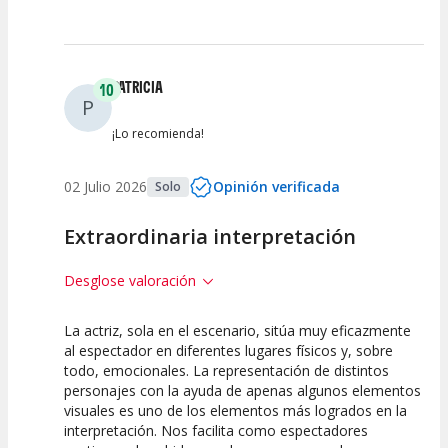
PATRICIA
10
P
¡Lo recomienda!
02 Julio 2026
Opinión verificada
Solo
Extraordinaria interpretación
Desglose valoración
La actriz, sola en el escenario, sitúa muy eficazmente
10
10
10
al espectador en diferentes lugares físicos y, sobre
todo, emocionales. La representación de distintos
Calidad del
Puesta en
Interpretación
personajes con la ayuda de apenas algunos elementos
Espectáculo
Escena
artística
visuales es uno de los elementos más logrados en la
interpretación. Nos facilita como espectadores