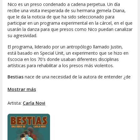
Nico es un preso condenado a cadena perpetua. Un día
recibe una visita inesperada de su hermana gemela Diana,
que le da la noticia de que ha sido seleccionado para
participar en un programa experimental en la cárcel, en el que
usarán la danza para que presos como Nico puedan canalizar
su agresividad.
El programa, liderado por un antropólogo llamado Justin,
está basado en Special Unit, un experimento que se hizo en
Escocia en los 70's donde usaban diferentes disciplinas
artísticas para rehabilitar a los presos más violentos.
Bestias
nace de una necesidad de la autora de entender ¿de
dónde surge tanta violencia? Es una investigación que parte
de hechos reales, algunos vividos, otros leídos; investigar
Mostrar más
desde el cuerpo, la voz, la danza; desde lo personal hasta lo
estructural; desde el amor, desde la ira, desde el poder?
Artista:
Carla Novi
investigar desde la raíz, preguntándose constantemente ¿qué
es lo que hace que un cuerpo sea violento, y el otro no?
Coloquio con la actriz y directora al terminar la función.
Texto y dirección:
Carla Novi