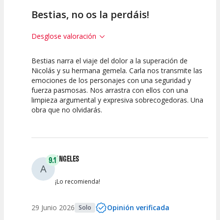
Bestias, no os la perdáis!
Desglose valoración
Bestias narra el viaje del dolor a la superación de
10
10
10
Nicolás y su hermana gemela. Carla nos transmite las
emociones de los personajes con una seguridad y
Calidad del
Puesta en
Interpretación
fuerza pasmosas. Nos arrastra con ellos con una
Espectáculo
Escena
artística
limpieza argumental y expresiva sobrecogedoras. Una
obra que no olvidarás.
ANGELES
9.1
A
¡Lo recomienda!
29 Junio 2026
Opinión verificada
Solo