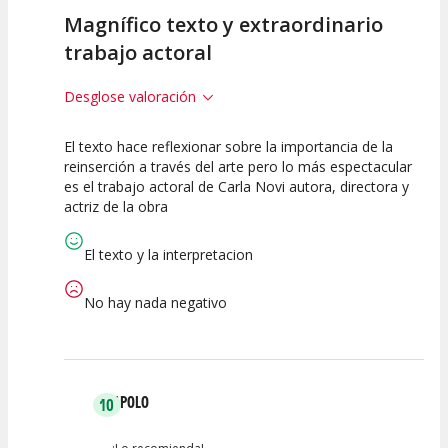
Magnífico texto y extraordinario
trabajo actoral
Desglose valoración
El texto hace reflexionar sobre la importancia de la
10
7.5
10
reinserción a través del arte pero lo más espectacular
es el trabajo actoral de Carla Novi autora, directora y
Calidad del
Puesta en
Interpretación
actriz de la obra
Espectáculo
Escena
artística
El texto y la interpretacion
No hay nada negativo
APOLO
10