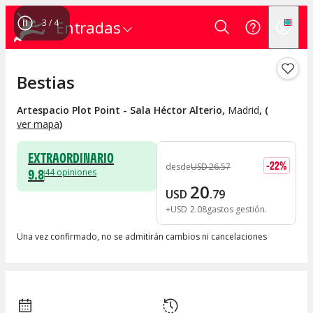
3
/
4
Entradas
Bestias
Artespacio Plot Point - Sala Héctor Alterio
,
Madrid
, (
ver mapa
)
EXTRAORDINARIO
-
22
%
desde
USD
26
.
57
9.8
44
opiniones
20
USD
.
79
+
USD
2
.
08
gastos gestión
Una vez confirmado, no se admitirán cambios ni cancelaciones