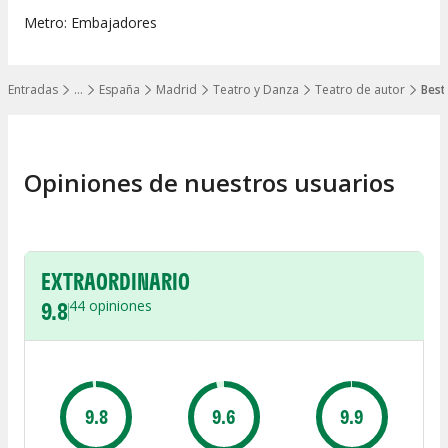
Metro: Embajadores
Entradas
…
España
Madrid
Teatro y Danza
Teatro de autor
Best
Mostrar todos los niveles
Opiniones de nuestros usuarios
EXTRAORDINARIO
9.8
44
opiniones
9.8
9.6
9.9