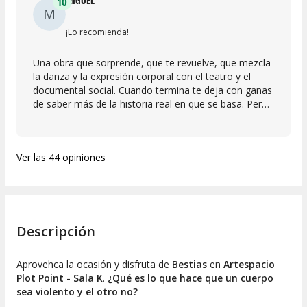
10
M
¡Lo recomienda!
Una obra que sorprende, que te revuelve, que mezcla
la danza y la expresión corporal con el teatro y el
documental social. Cuando termina te deja con ganas
de saber más de la historia real en que se basa. Pero
sobre todo, te deja pensando. Carla es una actriz y
escritora de un talento extraordinario. Pero sobre
todo es una artista con un compromiso que marca la
Ver las 44 opiniones
diferencia. Consigue emocionarte partiendo de la más
difícil de las identificaciones y hace que te replantees
no solo el cambio del protagonista sino tu propio
cambio en la manera de mirar, comprender, siendo
por ello la obra una experiencia tramsformadora.
Descripción
Aprovehca la ocasión y disfruta de
Bestias
en
Artespacio
Plot Point - Sala K
.
¿Qué es lo que hace que un cuerpo
sea violento y el otro no?