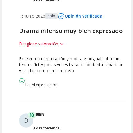
¡Lo recomienda!
15 Junio 2026
Opinión verificada
Solo
Drama intenso muy bien expresado
Desglose valoración
Excelente interpretación y montaje original sobre un
10
10
10
tema difícil y pocas veces tratado con tanta capacidad
y calidad como en este caso
Calidad del
Puesta en
Interpretación
Espectáculo
Escena
artística
La interpretación
DIANA
10
D
¡Lo recomienda!