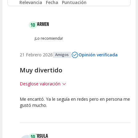
Relevancia
Fecha
Puntuación
Entre 2 y 4
(
1
)
CARMEN
10
Entre 0 y 2
(
0
)
¡Lo recomienda!
21 Febrero 2026
Opinión verificada
Amigos
Muy divertido
Desglose valoración
Me encantó. Ya le seguía en redes pero en persona me
10
10
10
gustó mucho.
Calidad del
Puesta en
Interpretación
Espectáculo
Escena
artística
URSULA
10