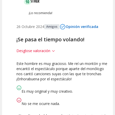
ESTHER
10
¡Lo recomienda!
26 Octubre 2024
Opinión verificada
Amigos
¡Se pasa el tiempo volando!
Desglose valoración
Este hombre es muy gracioso. Me reí un montón y me
10
10
10
encantó el espectáculo porque aparte del monólogo
nos cantó canciones suyas con las que te tronchas
Calidad del
Puesta en
Interpretación
¡Enhorabuena por el espectáculo!
Espectáculo
Escena
artística
Es muy original y muy creativo.
No se me ocurre nada.