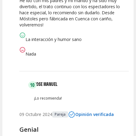
He ido con mis padres y mi marido y ha sido muy
10
10
10
divertido, el trato continuo con los espectadores lo
hace especial, lo recomiendo sin dudarlo. Desde
Calidad del
Puesta en
Interpretación
Móstoles pero fábricada en Cuenca con cariño,
Espectáculo
Escena
artística
volveremos!
La interacción y humor sano
Nada
JOSE MANUEL
10
¡Lo recomienda!
09 Octubre 2024
Opinión verificada
Pareja
Genial