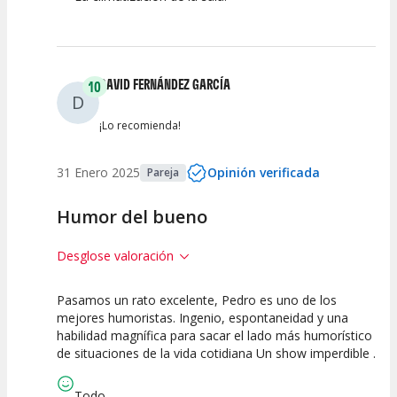
DAVID FERNÁNDEZ GARCÍA
10
D
¡Lo recomienda!
31 Enero 2025
Opinión verificada
Pareja
Humor del bueno
Desglose valoración
Pasamos un rato excelente, Pedro es uno de los
10
10
10
mejores humoristas. Ingenio, espontaneidad y una
habilidad magnífica para sacar el lado más humorístico
Calidad del
Puesta en
Interpretación
de situaciones de la vida cotidiana Un show imperdible .
Espectáculo
Escena
artística
Todo