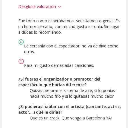
Desglose valoración
Fue todo como esperábamos, sencillamente genial. Es
10
10
10
un humor cercano, con mucho gusto e ironía. Sin lugar
a dudas lo recomiendo.
Calidad del
Puesta en
Interpretación
Espectáculo
Escena
artística
La cercanía con el espectador, no va de divo como
otros.
Para mi gusto demasiadas canciones.
¿Si fueras el organizador o promotor del
espectáculo que harías diferente?
Quizás mejorar el sistema de aire, si lo ponías
hacía mucho frío y si lo quitabas mucho calor.
¿Si pudieras hablar con el artista (cantante, actriz,
actor,...) qué le dirías?
Que es un crack. Que venga a Barcelona YA!