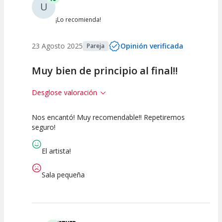
U
¡Lo recomienda!
23 Agosto 2025
Opinión verificada
Pareja
Muy bien de principio al final!!
Desglose valoración
Nos encantó! Muy recomendable!! Repetiremos
10
10
10
seguro!
Calidad del
Puesta en
Interpretación
Espectáculo
Escena
artística
El artista!
Sala pequeña