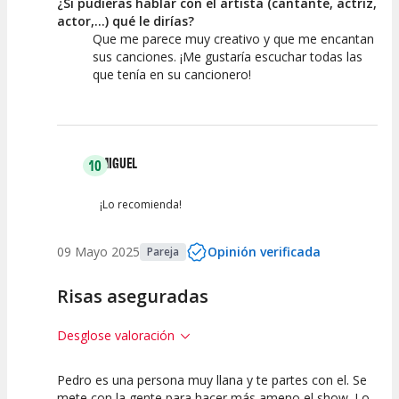
¿Si pudieras hablar con el artista (cantante, actriz,
actor,...) qué le dirías?
Que me parece muy creativo y que me encantan
sus canciones. ¡Me gustaría escuchar todas las
que tenía en su cancionero!
MIGUEL
10
¡Lo recomienda!
09 Mayo 2025
Opinión verificada
Pareja
Risas aseguradas
Desglose valoración
Pedro es una persona muy llana y te partes con el. Se
10
10
10
mete con la gente para hacer más ameno el show. Lo