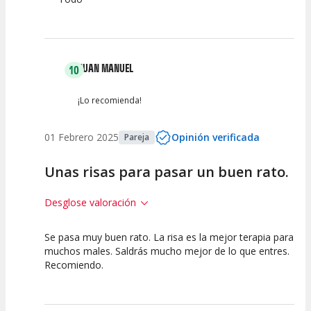
JUAN MANUEL
10
¡Lo recomienda!
01 Febrero 2025
Opinión verificada
Pareja
Unas risas para pasar un buen rato.
Desglose valoración
Se pasa muy buen rato. La risa es la mejor terapia para
10
10
10
muchos males. Saldrás mucho mejor de lo que entres.
Recomiendo.
Calidad del
Puesta en
Interpretación
Espectáculo
Escena
artística