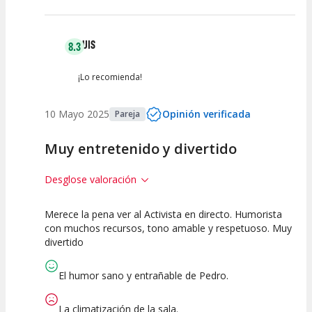
LUIS
8.3
¡Lo recomienda!
10 Mayo 2025
Opinión verificada
Pareja
Muy entretenido y divertido
Desglose valoración
Merece la pena ver al Activista en directo. Humorista
7.5
7.5
10
con muchos recursos, tono amable y respetuoso. Muy
divertido
Calidad del
Puesta en
Interpretación
Espectáculo
Escena
artística
El humor sano y entrañable de Pedro.
La climatización de la sala.