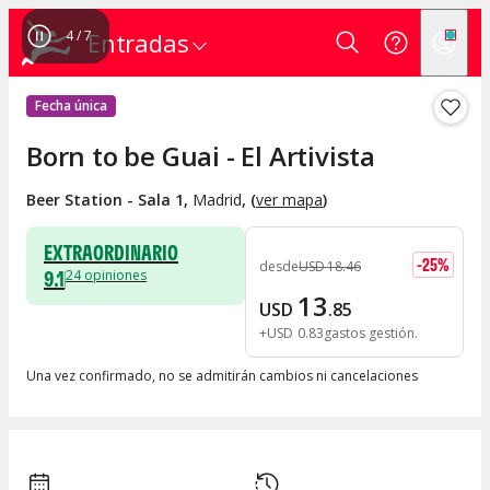
4
/
7
Entradas
Fecha única
Born to be Guai - El Artivista
Beer Station - Sala 1
,
Madrid
, (
ver mapa
)
EXTRAORDINARIO
-
25
%
desde
USD
18
.
46
9.1
24
opiniones
13
USD
.
85
+
USD
0
.
83
gastos gestión
Una vez confirmado, no se admitirán cambios ni cancelaciones