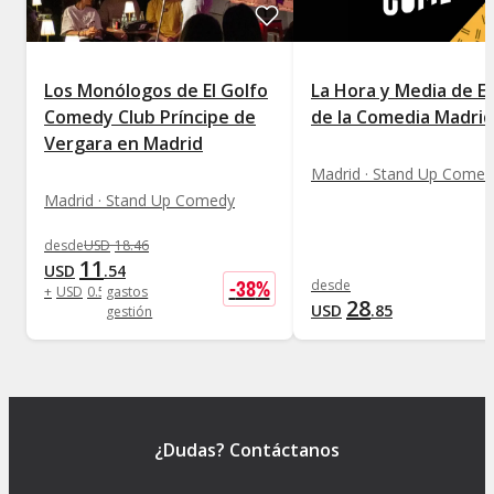
Los Monólogos de El Golfo
La Hora y Media de El
Comedy Club Príncipe de
de la Comedia Madrid
Vergara en Madrid
Madrid · Stand Up Comed
Madrid · Stand Up Comedy
desde
USD
18
.
46
11
USD
.
54
-
38
%
desde
+
USD
0
.
58
gastos
28
USD
.
85
gestión
¿Dudas? Contáctanos