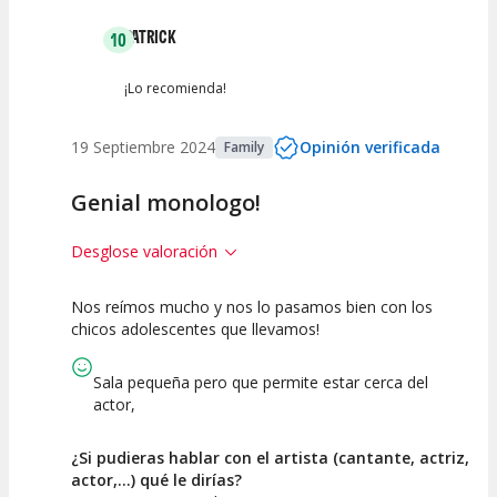
PATRICK
10
¡Lo recomienda!
19 Septiembre 2024
Opinión verificada
Family
Genial monologo!
Desglose valoración
Nos reímos mucho y nos lo pasamos bien con los
10
10
10
chicos adolescentes que llevamos!
Calidad del
Puesta en
Interpretación
Espectáculo
Escena
artística
Sala pequeña pero que permite estar cerca del
actor,
¿Si pudieras hablar con el artista (cantante, actriz,
actor,...) qué le dirías?