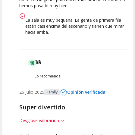
hemos pasado muy bien.
Calidad del
Puesta en
Interpretación
Espectáculo
Escena
artística
La sala es muy pequeña. La gente de primera fila
están casi encima del escenario y tienen que mirar
hacia arriba.
ANA
10
¡Lo recomienda!
26 Julio 2025
Opinión verificada
Family
Super divertido
Desglose valoración