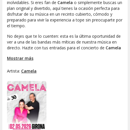
inolvidables. Si eres fan de
Camela
o simplemente buscas un
plan original y divertido, aquí tienes la ocasión perfecta para
disfrutar de su música en un recinto cubierto, cómodo y
preparado para vivir la experiencia a tope sin preocuparte por
el tiempo.
No dejes que te lo cuenten: esta es la última oportunidad de
ver a una de las bandas más míticas de nuestra música en
directo. Hazte con tus entradas para el concierto de
Camela
en Girona
y prepárate para cantar, bailar y pasarlo en grande
Mostrar más
con su mejor repertorio. ¡La fiesta te espera en el
Palau de
Fires
!
Artista:
Camela