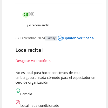
JOSE
7.5
¡Lo recomienda!
02 Diciembre 2024
Opinión verificada
Family
Loca recital
Desglose valoración
No es local para hacer conciertos de esta
7.5
7.5
7.5
embergadura, nada cómodo para el espectador un
cero de organización
Calidad del
Puesta en
Interpretación
Espectáculo
Escena
artística
Camela
Local nada condicionado