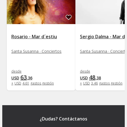
Rosario - Mar d´estiu
Sergio Dalma - Mar d'
Santa Susanna · Conciertos
Santa Susanna · Conciert
desde
desde
63
48
USD
.
36
USD
.
38
+
USD
4
.
61
gastos gestión
+
USD
3
.
46
gastos gestión
¿Dudas? Contáctanos