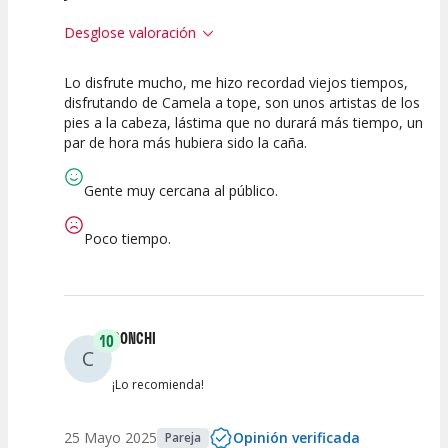
Desglose valoración
Lo disfrute mucho, me hizo recordad viejos tiempos,
10
10
10
disfrutando de Camela a tope, son unos artistas de los
pies a la cabeza, lástima que no durará más tiempo, un
Calidad del
Puesta en
Interpretación
par de hora más hubiera sido la caña.
Espectáculo
Escena
artística
Gente muy cercana al público.
Poco tiempo.
CONCHI
10
C
¡Lo recomienda!
25 Mayo 2025
Opinión verificada
Pareja