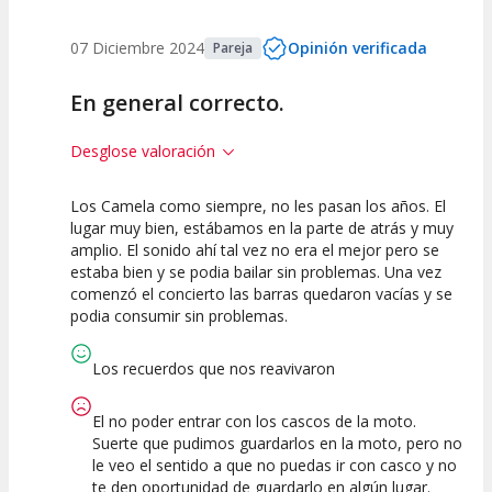
07 Diciembre 2024
Opinión verificada
Pareja
En general correcto.
Desglose valoración
Los Camela como siempre, no les pasan los años. El
7.5
7.5
7.5
lugar muy bien, estábamos en la parte de atrás y muy
amplio. El sonido ahí tal vez no era el mejor pero se
Calidad del
Puesta en
Interpretación
estaba bien y se podia bailar sin problemas. Una vez
Espectáculo
Escena
artística
comenzó el concierto las barras quedaron vacías y se
podia consumir sin problemas.
Los recuerdos que nos reavivaron
El no poder entrar con los cascos de la moto.
Suerte que pudimos guardarlos en la moto, pero no
le veo el sentido a que no puedas ir con casco y no
te den oportunidad de guardarlo en algún lugar.