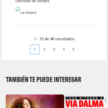
canciones de siempre.
Calidad del
Puesta en
Interpretación
Espectáculo
Escena
artística
La música
1 - 10 de 48 resultados
1
2
3
4
5
TAMBIÉN TE PUEDE INTERESAR