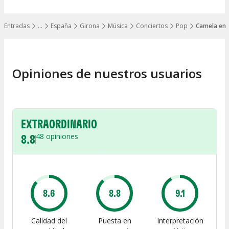
Entradas
…
España
Girona
Música
Conciertos
Pop
Camela en 
Mostrar todos los niveles
Opiniones de nuestros usuarios
EXTRAORDINARIO
8.8
48
opiniones
8.6
8.8
9.1
Calidad del
Puesta en
Interpretación