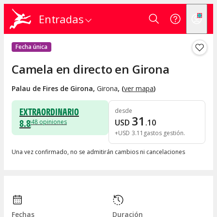
Entradas
Fecha única
Camela en directo en Girona
Palau de Fires de Girona
,
Girona
, (
ver mapa
)
EXTRAORDINARIO
desde
31
8.8
USD
.
10
48
opiniones
+
USD
3
.
11
gastos gestión
Una vez confirmado, no se admitirán cambios ni cancelaciones
Fechas
Duración