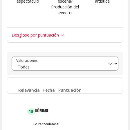
espectáculo
escena/
artística
Producción del
evento
Desglose por puntuación
Entre 8 y 10
(
34
)
Valoraciones
Entre 6 y 8
(
10
)
Entre 4 y 6
(
3
)
Relevancia
Fecha
Puntuación
Entre 2 y 4
(
1
)
ANÓNIMO
10
Entre 0 y 2
(
0
)
¡Lo recomienda!