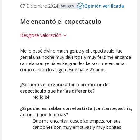
07 Diciembre 2024
Opinión verificada
Amigos
Me encantó el expectaculo
Desglose valoración
Me lo pasé divino much gente y el expectaculo fue
10
10
10
genial una noche muy divertida y muy feliz me encanta
camela son geniales ke grandes ke son me encantan
Calidad del
Puesta en
Interpretación
como cantan los sigo desde hace 25 años
Espectáculo
Escena
artística
¿Si fueras el organizador o promotor del
espectáculo que harías diferente?
No lo sé
¿Si pudieras hablar con el artista (cantante, actriz,
actor,...) qué le dirías?
Que me encantan desde ke empezaron sus
canciones son muy emotivas y muy bonitas