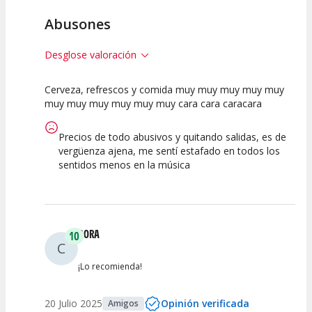
Abusones
Desglose valoración
Cerveza, refrescos y comida muy muy muy muy muy
10
10
10
muy muy muy muy muy muy cara cara caracara
Calidad del
Puesta en
Interpretación
Espectáculo
Escena
artística
Precios de todo abusivos y quitando salidas, es de
vergüenza ajena, me sentí estafado en todos los
sentidos menos en la música
CORA
10
C
¡Lo recomienda!
20 Julio 2025
Opinión verificada
Amigos