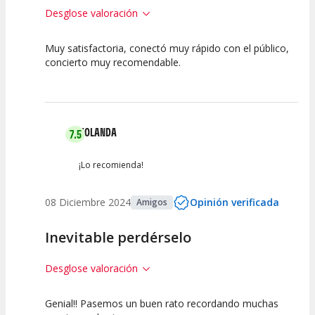
Desglose valoración
Muy satisfactoria, conectó muy rápido con el público,
7.5
7.5
10
concierto muy recomendable.
Calidad del
Puesta en
Interpretación
Espectáculo
Escena
artística
YOLANDA
7.5
¡Lo recomienda!
08 Diciembre 2024
Opinión verificada
Amigos
Inevitable perdérselo
Desglose valoración
Genial!! Pasemos un buen rato recordando muchas
7.5
7.5
7.5