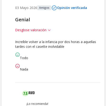
03 Mayo 2026
Opinión verificada
Amigos
Genial
Desglose valoración
Increíble volver a la infancia por dos horas a aquellas
10
10
10
tardes con el casette inolvidable
Calidad del
Puesta en
Interpretación
Espectáculo
Escena
artística
Todo
Nada
DAVID
7.5
¡Lo recomienda!