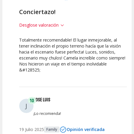
Conciertazo!
Desglose valoración
Totalmente recomendable! El lugar inmejorable, al
10
10
10
tener inclinación el propio terreno hacía que la visión
hacia el escenario fuese perfecta! Luces, sonidos,
Calidad del
Puesta en
Interpretación
escenario muy chulos! Camela increíble como siempre!
Espectáculo
Escena
artística
Nos hicieron un viaje en el tiempo inolvidable
&#128525;
JOSE LUIS
10
J
¡Lo recomienda!
19 Julio 2025
Opinión verificada
Family