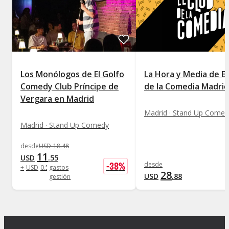
Los Monólogos de El Golfo
La Hora y Media de El
Comedy Club Príncipe de
de la Comedia Madrid
Vergara en Madrid
Madrid · Stand Up Comed
Madrid · Stand Up Comedy
desde
USD
18
.
48
11
USD
.
55
-
38
%
desde
+
USD
0
.
58
gastos
28
USD
.
88
gestión