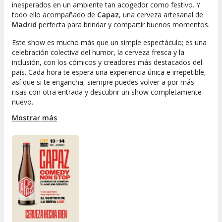
inesperados en un ambiente tan acogedor como festivo. Y
todo ello acompañado de
Capaz
, una cerveza artesanal de
Madrid
perfecta para brindar y compartir buenos momentos.
Este show es mucho más que un simple espectáculo; es una
celebración colectiva del humor, la cerveza fresca y la
inclusión, con los cómicos y creadores más destacados del
país. Cada hora te espera una experiencia única e irrepetible,
así que si te engancha, siempre puedes volver a por más
risas con otra entrada y descubrir un show completamente
nuevo.
Mostrar más
Capaz Comedy Non Stop
nace de la
Fundación APASCOVI,
que lleva más de 40 años apoyando a personas con
discapacidad y a sus familias. Participar en este festival tiene
doble premio: disfrutar al máximo del ocio y contribuir a una
causa solidaria, ya que el 100% de los beneficios del evento
se destinan a la fundación, generando además formación y
empleo para personas con discapacidad.
La entrada incluye una cerveza Capaz
para que puedas
levantar tu vaso y brindar por la comedia non stop. Recuerda
que cada entrada es válida para la franja horaria