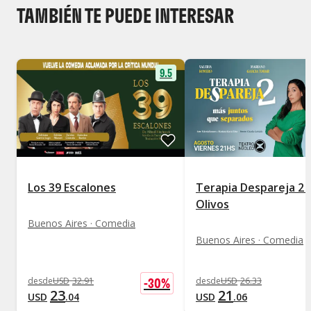
TAMBIÉN TE PUEDE INTERESAR
9.5
Los 39 Escalones
Terapia Despareja 2 
Olivos
Buenos Aires · Comedia
Buenos Aires · Comedia
-
30
%
desde
USD
32
.
91
desde
USD
26
.
33
23
21
USD
.
04
USD
.
06