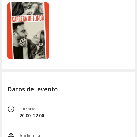
A través de una narrativa sensible y humana, la pieza nos
invita a reflexionar sobre el amor que persiste, incluso
cuando ya no es suficiente para sostener una estructura. Es
una invitación a mirar de cerca las marcas que dejan las
despedidas y a reconocer la fortaleza necesaria para seguir
adelante, transformando el final de una etapa en una
oportunidad para comprender qué es lo que realmente
permanece a pesar del tiempo y las ausencias.
Datos del evento
Horario
20:00, 22:00
Audiencia