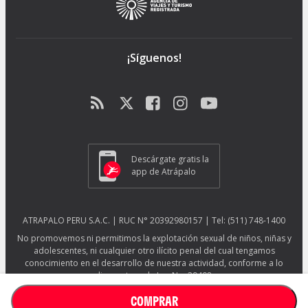
¡Síguenos!
Descárgate gratis la
app de Atrápalo
ATRAPALO PERU S.A.C. | RUC N° 20392980157 | Tel: (511) 748-1400
No promovemos ni permitimos la explotación sexual de niños, niñas y
adolescentes, ni cualquier otro ilícito penal del cual tengamos
conocimiento en el desarrollo de nuestra actividad, conforme a lo
dispuesto en la Ley No. 29408.
Más información sobre protección ESNNA.
Ver afiche ESNNA.
COMPRAR