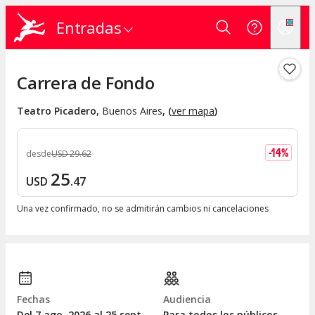
Entradas
Carrera de Fondo
Teatro Picadero
,
Buenos Aires
, (
ver mapa
)
-
14
%
desde
USD
29
.
62
25
USD
.
47
Una vez confirmado, no se admitirán cambios ni cancelaciones
Fechas
Audiencia
Del 7
ago.
2026 al 25
sept.
Para todos los públicos