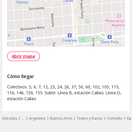
Abrir mapa
Cómo llegar
Colectivos: 5, 6, 7, 12, 23, 24, 26, 37, 50, 60, 102, 105, 115,
116, 146, 150, 155. Subte: Línea B, estación Callao; Línea D,
estación Callao
Entradas
…
Argentina
Buenos Aires
Teatro y Danza
Comedia
Ca
Mostrar todos los niveles