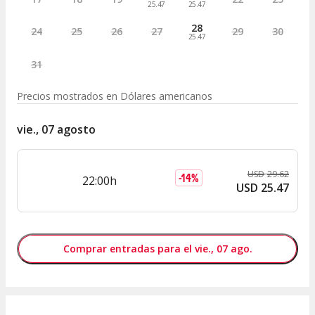
25.47
25.47
28
24
25
26
27
29
30
25.47
31
Precios mostrados en
Dólares americanos
vie., 07 agosto
USD
29
.
62
-
14
%
22:00h
USD
25
.
47
Comprar entradas para el vie., 07 ago.