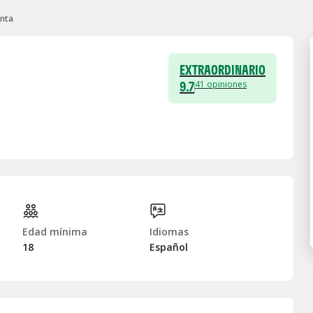
enta
EXTRAORDINARIO
9.7
41
opiniones
Edad mínima
Idiomas
18
Español