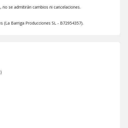
 no se admitirán cambios ni cancelaciones.
es (La Barriga Producciones SL - B72954357).
e
)