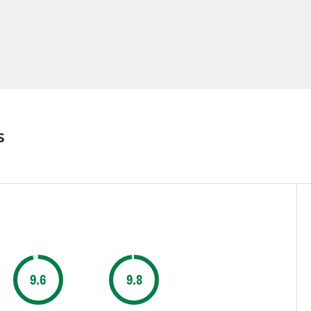
s
9.6
9.8