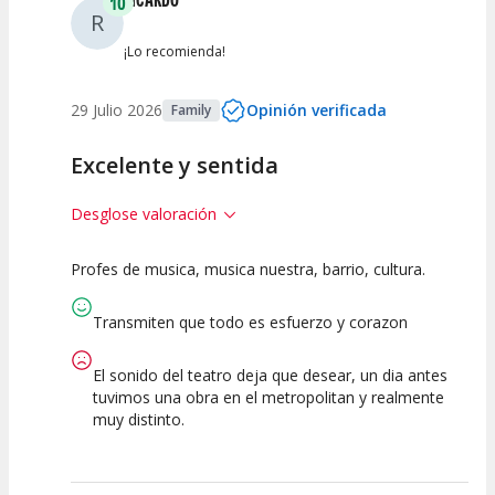
10
R
¡Lo recomienda!
29 Julio 2026
Opinión verificada
Family
Excelente y sentida
Desglose valoración
Profes de musica, musica nuestra, barrio, cultura.
10
10
10
Calidad del
Puesta en
Interpretación
Transmiten que todo es esfuerzo y corazon
Espectáculo
Escena
artística
El sonido del teatro deja que desear, un dia antes
tuvimos una obra en el metropolitan y realmente
muy distinto.