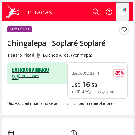
Entradas
Fecha única
Chingalepa - Soplaré Soplaré
Teatro Picadilly
,
Buenos Aires
, (
ver mapa
)
EXTRAORDINARIO
-
29
%
desde
USD
23
.
11
9.7
3
opiniones
16
USD
.
50
+
USD
4
.
29
gastos gestión
Una vez confirmado, no se admitirán cambios ni cancelaciones