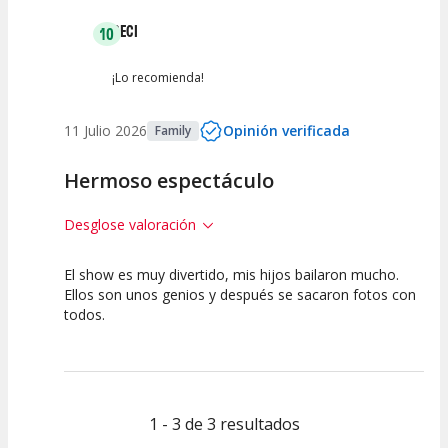
CECI
10
¡Lo recomienda!
11 Julio 2026
Opinión verificada
Family
Hermoso espectáculo
Desglose valoración
El show es muy divertido, mis hijos bailaron mucho.
10
10
10
Ellos son unos genios y después se sacaron fotos con
todos.
Calidad del
Puesta en
Interpretación
Espectáculo
Escena
artística
1 - 3 de 3 resultados