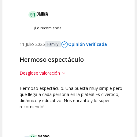
Entre 2 y 4
(
0
)
ROMINA
9.1
Entre 0 y 2
(
0
)
¡Lo recomienda!
11 Julio 2026
Opinión verificada
Family
Hermoso espectáculo
Desglose valoración
Hermoso espectáculo. Una puesta muy simple pero
10
7.5
10
que llega a cada persona en la platea! Es divertido,
dinámico y educativo. Nos encantó y lo súper
Calidad del
Puesta en
Interpretación
recomiendo!
Espectáculo
Escena
artística
RICARDO