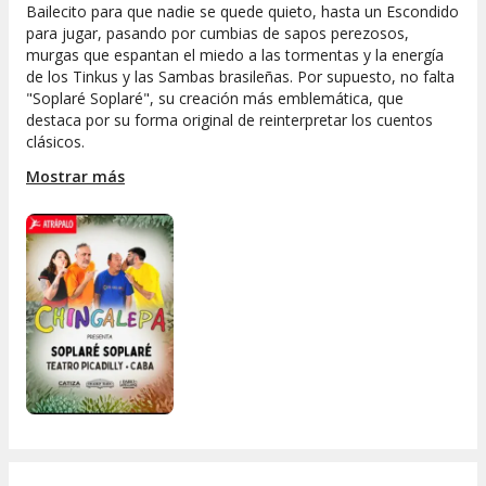
Bailecito para que nadie se quede quieto, hasta un Escondido
para jugar, pasando por cumbias de sapos perezosos,
murgas que espantan el miedo a las tormentas y la energía
de los Tinkus y las Sambas brasileñas. Por supuesto, no falta
"Soplaré Soplaré", su creación más emblemática, que
destaca por su forma original de reinterpretar los cuentos
clásicos.
Mostrar más
Más que un show infantil, es una invitación a revalorizar la
función de la música y el juego en el desarrollo de los más
chicos. Con temáticas propias de la educación inicial de todo
el continente y un ritmo atrapante, CHINGALEPA logra que
tanto "preguntones" como "dormilones" se sientan parte de
esta gran fiesta cultural. ¡Vení a soplar bien fuerte y a dejarte
llevar por el ritmo!