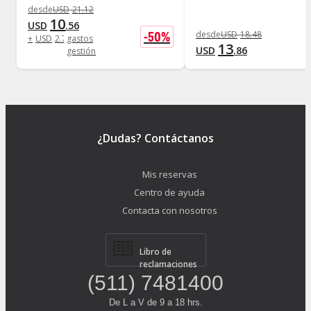
desde
USD
21
.
12
10
USD
.
56
-
50
%
desde
USD
18
.
48
+
USD
2
.
75
gastos
13
USD
.
86
gestión
¿Dudas? Contáctanos
Mis reservas
Centro de ayuda
Contacta con nosotros
Libro de
reclamaciones
(511) 7481400
De L a V de 9 a 18 hrs.