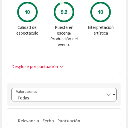
10
9.2
10
Calidad del
Puesta en
Interpretación
espectáculo
escena/
artística
Producción del
evento
Desglose por puntuación
Entre 8 y 10
(
3
)
Valoraciones
Entre 6 y 8
(
0
)
Entre 4 y 6
(
0
)
Relevancia
Fecha
Puntuación