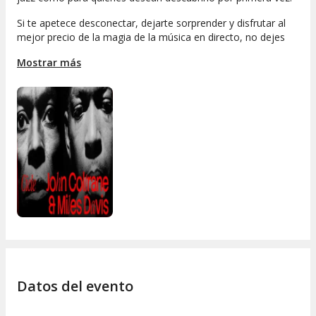
Si te apetece desconectar, dejarte sorprender y disfrutar al
mejor precio de la magia de la música en directo, no dejes
escapar este
concierto de Cicle Coltrane y Miles Davis
.
Mostrar más
Reserva tu entrada y prepárate para una noche repleta de
emociones y buen rollo. ¡El jazz nunca pasa de moda, y
menos aún cuando suena así de bien!
Datos del evento