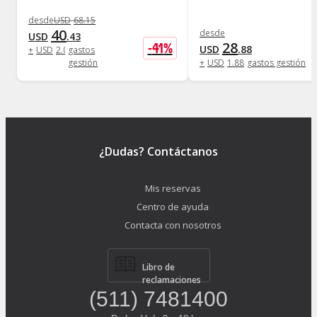
desde
USD
68
.
15
40
desde
USD
.
43
28
-
41
%
USD
.
88
+
USD
2
.
08
gastos
gestión
+
USD
1
.
88
gastos gestión
¿Dudas? Contáctanos
Mis reservas
Centro de ayuda
Contacta con nosotros
Libro de
reclamaciones
(511) 7481400