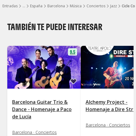
Entradas
…
España
Barcelona
Música
Conciertos
Jazz
Cicle Co
Mostrar todos los niveles
TAMBIÉN TE PUEDE INTERESAR
9.5
Barcelona Guitar Trio &
Alchemy Project -
Dance - Homenaje a Paco
Homenaje a Dire Stra
de Lucía
Barcelona · Conciertos
Barcelona · Conciertos