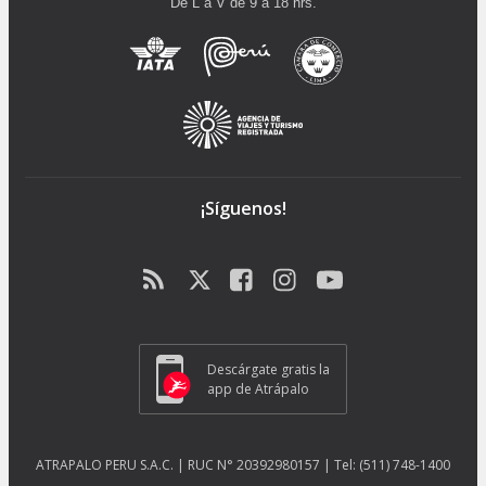
De L a V de 9 a 18 hrs.
¡Síguenos!
Descárgate gratis la
app de Atrápalo
ATRAPALO PERU S.A.C. | RUC N° 20392980157 | Tel: (511) 748-1400