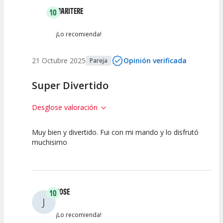
MARITERE
10
¡Lo recomienda!
21 Octubre 2025
Opinión verificada
Pareja
Super Divertido
Desglose valoración
Muy bien y divertido. Fui con mi marido y lo disfrutó
10
10
10
muchisimo
Calidad del
Puesta en
Interpretación
Espectáculo
Escena
artística
JOSE
10
J
¡Lo recomienda!