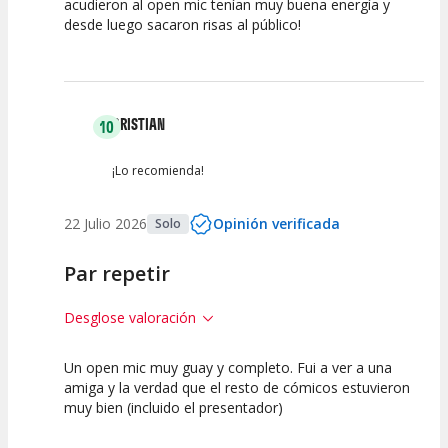
acudieron al open mic tenían muy buena energía y
Calidad del
Puesta en
Interpretación
desde luego sacaron risas al público!
Espectáculo
Escena
artística
CRISTIAN
10
¡Lo recomienda!
22 Julio 2026
Opinión verificada
Solo
Par repetir
Desglose valoración
Un open mic muy guay y completo. Fui a ver a una
10
10
10
amiga y la verdad que el resto de cómicos estuvieron
muy bien (incluido el presentador)
Calidad del
Puesta en
Interpretación
Espectáculo
Escena
artística