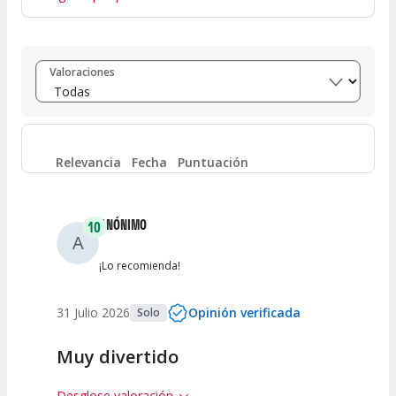
Entre 8 y 10
(
12
)
Valoraciones
Entre 6 y 8
(
0
)
Entre 4 y 6
(
0
)
Relevancia
Fecha
Puntuación
Entre 2 y 4
(
0
)
ANÓNIMO
10
A
Entre 0 y 2
(
0
)
¡Lo recomienda!
31 Julio 2026
Opinión verificada
Solo
Muy divertido
Desglose valoración