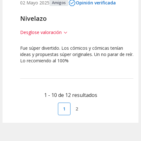
02 Mayo 2025
Opinión verificada
Amigos
Nivelazo
Desglose valoración
Fue súper divertido. Los cómicos y cómicas tenían
10
10
10
ideas y propuestas súper originales. Un no parar de reír.
Lo recomiendo al 100%
Calidad del
Puesta en
Interpretación
Espectáculo
Escena
artística
1 - 10 de 12 resultados
1
2