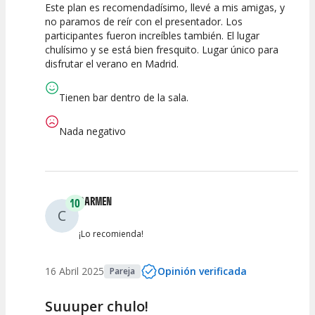
Este plan es recomendadísimo, llevé a mis amigas, y
10
10
10
no paramos de reír con el presentador. Los
participantes fueron increíbles también. El lugar
Calidad del
Puesta en
Interpretación
chulísimo y se está bien fresquito. Lugar único para
Espectáculo
Escena
artística
disfrutar el verano en Madrid.
Tienen bar dentro de la sala.
Nada negativo
CARMEN
10
C
¡Lo recomienda!
16 Abril 2025
Opinión verificada
Pareja
Suuuper chulo!