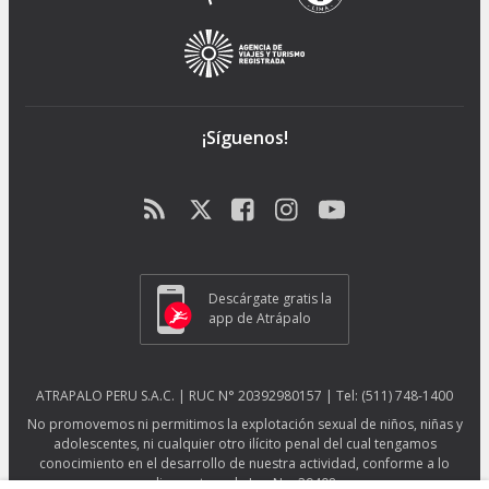
¡Síguenos!
Descárgate gratis la
app de Atrápalo
ATRAPALO PERU S.A.C. | RUC N° 20392980157 | Tel: (511) 748-1400
No promovemos ni permitimos la explotación sexual de niños, niñas y
adolescentes, ni cualquier otro ilícito penal del cual tengamos
conocimiento en el desarrollo de nuestra actividad, conforme a lo
dispuesto en la Ley No. 29408.