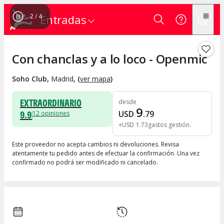
2
/
4
Entradas
Con chanclas y a lo loco - Openmic
Soho Club
,
Madrid
, (
ver mapa
)
EXTRAORDINARIO
desde
9
9.9
USD
.
79
12
opiniones
+
USD
1
.
73
gastos gestión
Este proveedor no acepta cambios ni devoluciones. Revisa
atentamente tu pedido antes de efectuar la confirmación. Una vez
confirmado no podrá ser modificado ni cancelado.