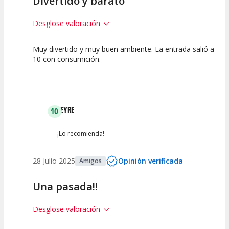
Divertido y barato
Desglose valoración
Muy divertido y muy buen ambiente. La entrada salió a
10
10
10
10 con consumición.
Calidad del
Puesta en
Interpretación
Espectáculo
Escena
artística
LEYRE
10
¡Lo recomienda!
28 Julio 2025
Opinión verificada
Amigos
Una pasada!!
Desglose valoración