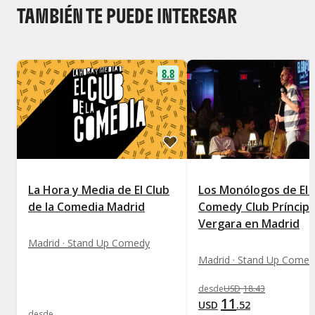
TAMBIÉN TE PUEDE INTERESAR
8.8
La Hora y Media de El Club
Los Monólogos de El 
de la Comedia Madrid
Comedy Club Príncip
Vergara en Madrid
Madrid · Stand Up Comedy
Madrid · Stand Up Comed
desde
USD
18
.
43
11
USD
.
52
desde