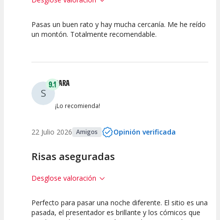
Pasas un buen rato y hay mucha cercanía. Me he reído
10
10
10
un montón. Totalmente recomendable.
Calidad del
Puesta en
Interpretación
Espectáculo
Escena
artística
SARA
9.1
S
¡Lo recomienda!
22 Julio 2026
Opinión verificada
Amigos
Risas aseguradas
Desglose valoración
Perfecto para pasar una noche diferente. El sitio es una
10
10
7.5
pasada, el presentador es brillante y los cómicos que