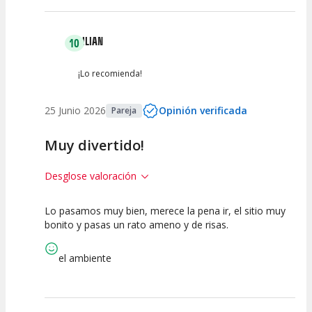
LILIAN
10
¡Lo recomienda!
25 Junio 2026
Opinión verificada
Pareja
Muy divertido!
Desglose valoración
Lo pasamos muy bien, merece la pena ir, el sitio muy
10
10
10
bonito y pasas un rato ameno y de risas.
Calidad del
Puesta en
Interpretación
Espectáculo
Escena
artística
el ambiente