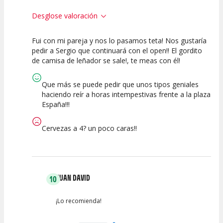
Desglose valoración
Fui con mi pareja y nos lo pasamos teta! Nos gustaría
10
10
10
pedir a Sergio que continuará con el open!! El gordito
de camisa de leñador se sale!, te meas con él!
Calidad del
Puesta en
Interpretación
Espectáculo
Escena
artística
Que más se puede pedir que unos tipos geniales
haciendo reír a horas intempestivas frente a la plaza
España!!!
Cervezas a 4? un poco caras!!
JUAN DAVID
10
¡Lo recomienda!