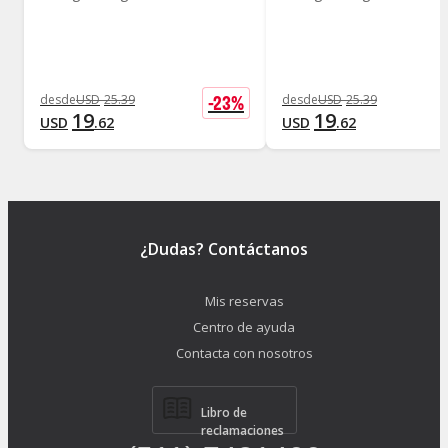
-
23
%
desde
USD
25
.
39
desde
USD
25
.
39
19
19
USD
.
62
USD
.
62
¿Dudas? Contáctanos
Mis reservas
Centro de ayuda
Contacta con nosotros
Libro de
reclamaciones