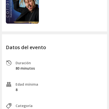
La calidez de sus
luces
, el
misterio
de sus
sombras
y el
valor de su arte.
Y tú, ¿ya has vivido la experiencia de la magia en vivo?
Datos del evento
Duración
80 minutos
Edad mínima
8
Categoría