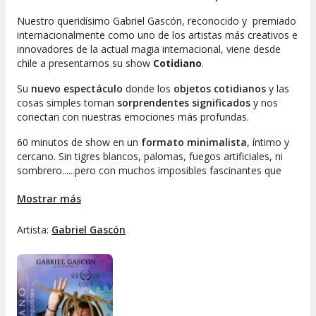
Nuestro queridísimo Gabriel Gascón, reconocido y premiado
internacionalmente como uno de los artistas más creativos e
innovadores de la actual magia internacional, viene desde
chile a presentarnos su show
Cotidiano
.
Su
nuevo espectáculo
donde los
objetos cotidianos
y las
cosas simples toman
sorprendentes significados
y nos
conectan con nuestras emociones más profundas.
60 minutos de show en un
formato minimalista
, íntimo y
cercano. Sin tigres blancos, palomas, fuegos artificiales, ni
sombrero......pero con muchos imposibles fascinantes que
intrigan la mente, remueven el alma y nos conectan con el
instante presente.
Mostrar más
Un show lleno de cosas que no tienen ninguna intención de
Artista:
Gabriel Gascón
contarte, para que vengas, te sorprendas, te emociones,
llores o lo vivas como te dé la gana y vivas el asombro desde
lo
Cotidiano
.
Ve a vivir esta experiencia en un
ambiente íntimo
, diseñado
exclusivamente para sentir
la magia en condiciones reales
.