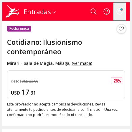
Entradas
Fecha única
Cotidiano: Ilusionismo
contemporáneo
Mirari - Sala de Magia
,
Málaga
, (
ver mapa
)
-
25
%
desde
USD
23
.
08
17
USD
.
31
Este proveedor no acepta cambios ni devoluciones. Revisa
atentamente tu pedido antes de efectuar la confirmación. Una vez
confirmado no podrá ser modificado ni cancelado.