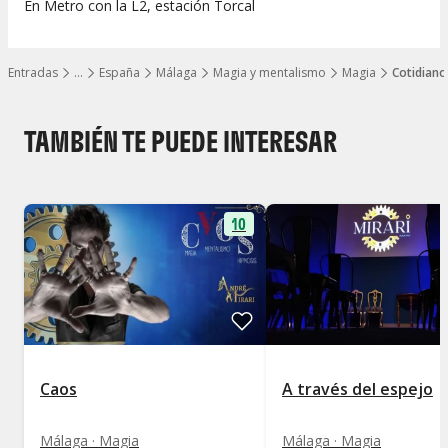
En Metro con la L2, estación Torcal
Entradas
…
España
Málaga
Magia y mentalismo
Magia
Cotidiano
Mostrar todos los niveles
TAMBIÉN TE PUEDE INTERESAR
10
Caos
A través del espejo
Málaga · Magia
Málaga · Magia