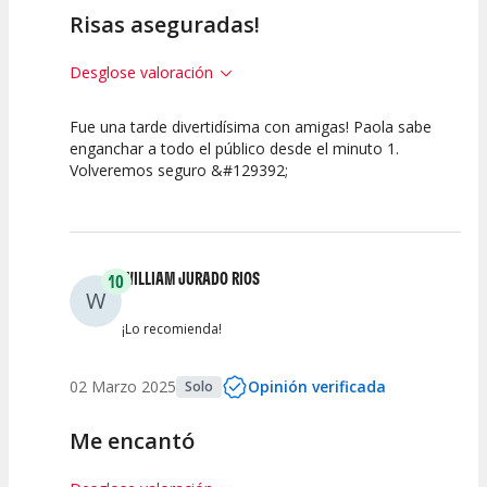
Risas aseguradas!
Desglose valoración
Fue una tarde divertidísima con amigas! Paola sabe
7.5
10
10
enganchar a todo el público desde el minuto 1.
Volveremos seguro &#129392;
Calidad del
Puesta en
Interpretación
Espectáculo
Escena
artística
WILLIAM JURADO RIOS
10
W
¡Lo recomienda!
02 Marzo 2025
Opinión verificada
Solo
Me encantó