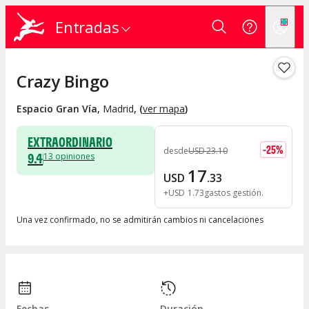
Entradas
Crazy Bingo
Espacio Gran Vía
,
Madrid
, (
ver mapa
)
EXTRAORDINARIO
-
25
%
desde
USD
23
.
10
9.4
13
opiniones
17
USD
.
33
+
USD
1
.
73
gastos gestión
Una vez confirmado, no se admitirán cambios ni cancelaciones
Fechas
Duración