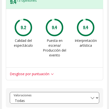
9.4
13
opiniones
9.2
9.4
9.4
Calidad del
Puesta en
Interpretación
espectáculo
escena/
artística
Producción del
evento
Desglose por puntuación
Entre 8 y 10
(
11
)
Valoraciones
Entre 6 y 8
(
1
)