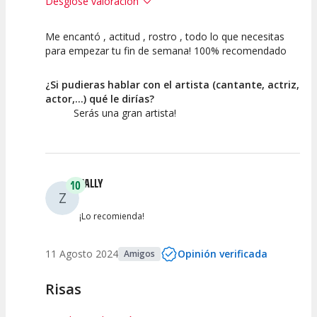
Desglose valoración
Me encantó , actitud , rostro , todo lo que necesitas
10
10
10
para empezar tu fin de semana! 100% recomendado
Calidad del
Puesta en
Interpretación
Espectáculo
Escena
artística
¿Si pudieras hablar con el artista (cantante, actriz,
actor,...) qué le dirías?
Serás una gran artista!
ZALLY
10
Z
¡Lo recomienda!
11 Agosto 2024
Opinión verificada
Amigos
Risas