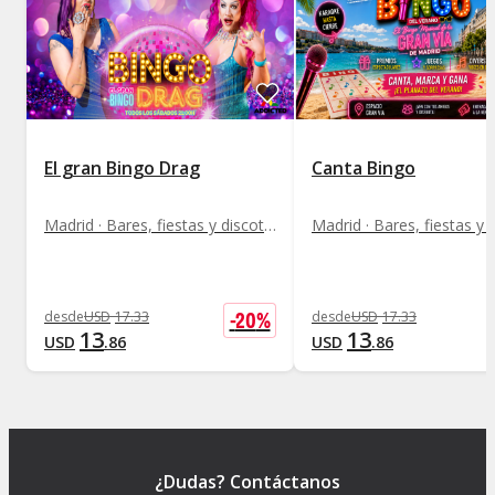
El gran Bingo Drag
Canta Bingo
Madrid · Bares, fiestas y discotecas
-
20
%
desde
USD
17
.
33
desde
USD
17
.
33
13
13
USD
.
86
USD
.
86
¿Dudas? Contáctanos