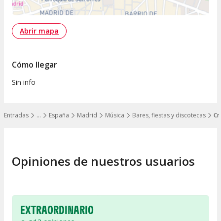
Abrir mapa
Cómo llegar
Sin info
Entradas
…
España
Madrid
Música
Bares, fiestas y discotecas
Cr
Mostrar todos los niveles
Opiniones de nuestros usuarios
EXTRAORDINARIO