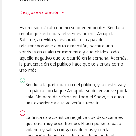
Desglose valoración
Es un espectáculo que no se pueden perder. Sin duda
10
10
10
un plan perfecto para el viernes noche, Amapola
Sublime; atrevida y descarada, es capaz de
Calidad del
Puesta en
Interpretación
teletransportarte a otra dimensión, sacarte una
Espectáculo
Escena
artística
sonrisas en cualquier momento y que olvides todo
aquello negativo que te ocurrió en la semana. Además,
la participación del público hace que te sientas como
uno más.
Sin duda la participación del público, y la destreza y
simpática con la que Amapola se desenvuelve por la
sala. No pare de reírme en todo el Show, sin duda
una experiencia que volvería a repetir!
La única característica negativa que destacaría es
que dura muy poco tiempo. El tiempo se te pasa
volando y sales con ganas de más y con la
sensación de que se te ha pasado volando el