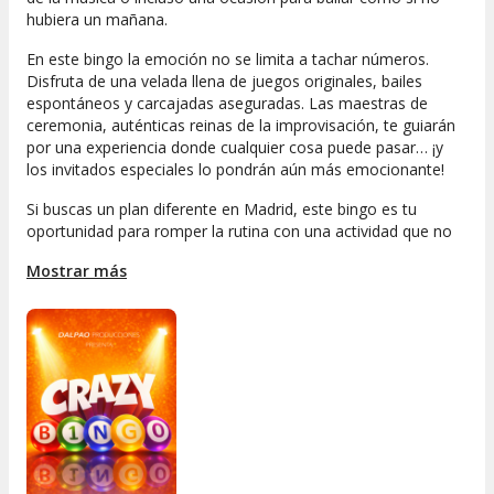
hubiera un mañana.
En este bingo la emoción no se limita a tachar números.
Disfruta de una velada llena de juegos originales, bailes
espontáneos y carcajadas aseguradas. Las maestras de
ceremonia, auténticas reinas de la improvisación, te guiarán
por una experiencia donde cualquier cosa puede pasar… ¡y
los invitados especiales lo pondrán aún más emocionante!
Si buscas un plan diferente en Madrid, este bingo es tu
oportunidad para romper la rutina con una actividad que no
tiene nada que ver con lo habitual. Atrévete a probar un
Mostrar más
juego de lotería fuera de lo común
, donde las sorpresas
están garantizadas y el buen rollo es la norma. ¡Hazte con tus
entradas para Crazy Bingo y prepárate para una noche
inolvidable!