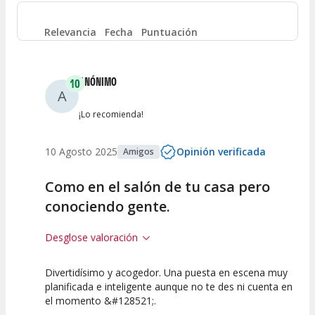
Entre 4 y 6
(
1
)
Relevancia
Fecha
Puntuación
Entre 2 y 4
(
0
)
ANÓNIMO
10
A
Entre 0 y 2
(
0
)
¡Lo recomienda!
10 Agosto 2025
Opinión verificada
Amigos
Como en el salón de tu casa pero
conociendo gente.
Desglose valoración
Divertidísimo y acogedor. Una puesta en escena muy
10
10
10
planificada e inteligente aunque no te des ni cuenta en
el momento &#128521;.
Calidad del
Puesta en
Interpretación
Espectáculo
Escena
artística