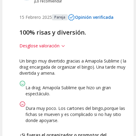
¡Lo recomienda!
15 Febrero 2025
Opinión verificada
Pareja
100% risas y diversión.
Desglose valoración
Un bingo muy divertido gracias a Amapola Sublime ( la
10
10
10
drag encargada de organizar el bingo). Una tarde muy
divertida y amena.
Calidad del
Puesta en
Interpretación
Espectáculo
Escena
artística
La drag. Amapola Sublime que hizo un gran
espectáculo.
Dura muy poco. Los cartones del bingo,porque las
fichas se mueven y es complicado si no hay sitio
donde apoyarse.
¿Si fueras el organizador o promotor del