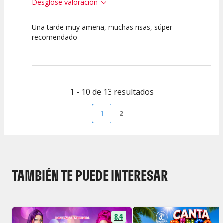
Desglose valoración
Una tarde muy amena, muchas risas, súper
10
10
10
recomendado
Calidad del
Puesta en
Interpretación
Espectáculo
Escena
artística
1 - 10 de 13 resultados
1
2
TAMBIÉN TE PUEDE INTERESAR
8.4