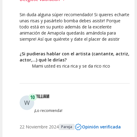
Sin duda alguna súper recomendado! Si quieres echarte
10
10
10
unas risas y pasártelo bomba debes asistir! Porque
todo está en su punto además de la excelente
Calidad del
Puesta en
Interpretación
animación de Amapola quedarás amándola para
Espectáculo
Escena
artística
siempre! Así que quiérete y date el placer de asistir
¿Si pudieras hablar con el artista (cantante, actriz,
actor,...) qué le dirías?
Mami usted es rica rica y se da rico rico
WILLIAM
10
W
¡Lo recomienda!
22 Noviembre 2024
Opinión verificada
Pareja