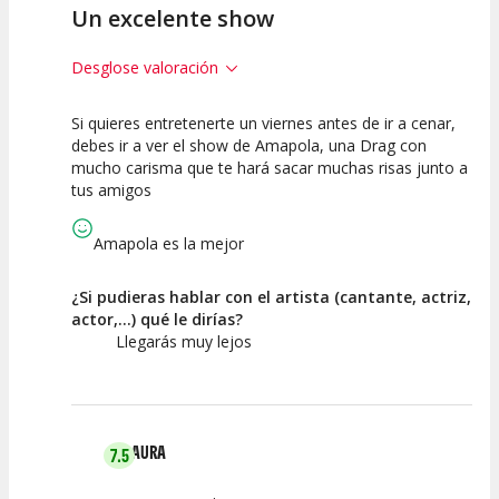
Un excelente show
Desglose valoración
Si quieres entretenerte un viernes antes de ir a cenar,
10
10
10
debes ir a ver el show de Amapola, una Drag con
mucho carisma que te hará sacar muchas risas junto a
Calidad del
Puesta en
Interpretación
tus amigos
Espectáculo
Escena
artística
Amapola es la mejor
¿Si pudieras hablar con el artista (cantante, actriz,
actor,...) qué le dirías?
Llegarás muy lejos
LAURA
7.5