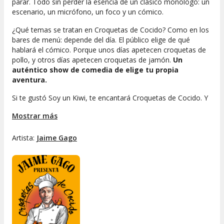
parar. Todo sin perder la esencia de un clásico monólogo: un
escenario, un micrófono, un foco y un cómico.
¿Qué temas se tratan en Croquetas de Cocido? Como en los
bares de menú: depende del día. El público elige de qué
hablará el cómico. Porque unos días apetecen croquetas de
pollo, y otros días apetecen croquetas de jamón.
Un
auténtico show de comedia de elige tu propia
aventura.
Si te gustó
Soy un Kiwi,
te encantará
Croquetas de Cocido
. Y
si no sabes de lo que te estamos hablando, no te preocupes
Mostrar más
que
te lo vas a pasar pirata.
Artista:
Jaime Gago