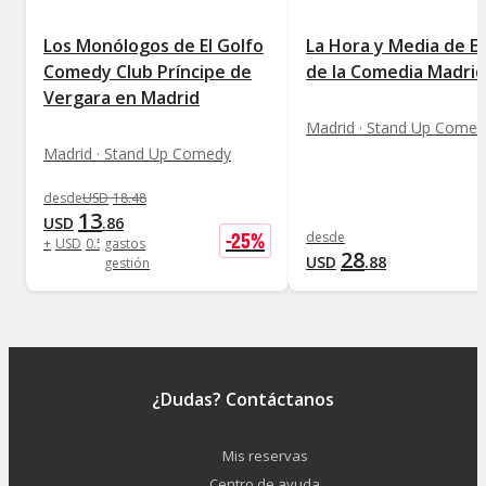
Los Monólogos de El Golfo
La Hora y Media de El
Comedy Club Príncipe de
de la Comedia Madrid
Vergara en Madrid
Madrid · Stand Up Comed
Madrid · Stand Up Comedy
desde
USD
18
.
48
13
USD
.
86
-
25
%
desde
+
USD
0
.
58
gastos
28
USD
.
88
gestión
¿Dudas? Contáctanos
Mis reservas
Centro de ayuda