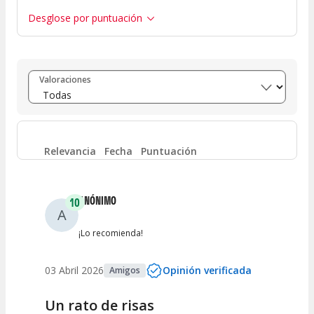
Desglose por puntuación
Entre 8 y 10
(
3
)
Valoraciones
Entre 6 y 8
(
0
)
Entre 4 y 6
(
0
)
Relevancia
Fecha
Puntuación
Entre 2 y 4
(
0
)
ANÓNIMO
10
A
Entre 0 y 2
(
0
)
¡Lo recomienda!
03 Abril 2026
Opinión verificada
Amigos
Un rato de risas