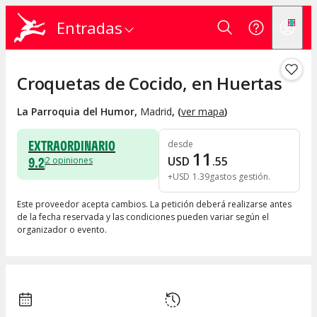
Entradas
Croquetas de Cocido, en Huertas
La Parroquia del Humor
,
Madrid
, (
ver mapa
)
EXTRAORDINARIO
desde
11
9.2
USD
.
55
2
opiniones
+
USD
1
.
39
gastos gestión
Este proveedor acepta cambios. La petición deberá realizarse antes
de la fecha reservada y las condiciones pueden variar según el
organizador o evento.