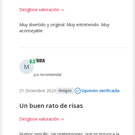
Desglose valoración
Muy divertido y original. Muy entretenido. Muy
10
10
10
aconsejable
Calidad del
Puesta en
Interpretación
Espectáculo
Escena
artística
MARIA
8.3
M
¡Lo recomienda!
21 Diciembre 2025
Opinión verificada
Amigos
Un buen rato de risas
Desglose valoración
Humor sencillo, sin pretensiones, que te provoca la
7.5
7.5
10