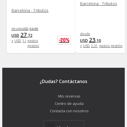
Barcelona · Tributos
Barcelona · Tributos
desde
USD
34
.
65
27
desde
USD
.
72
23
-
20
%
USD
.
10
+
USD
1
.
80
gastos
gestión
+
USD
2
.
31
gastos gestión
¿Dudas? Contáctanos
Mis reservas
Centro de ayuda
Contacta con nosotros