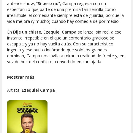
anterior show, “
Sí pero no
”, Campa regresa con un
espectáculo que parte de una premisa tan sencilla como
irresistible: el comediante siempre está de guardia, porque la
vida mejora (y mucho) cuando hay comedia de por medio.
En
Dije un chiste
,
Ezequiel Campa
se lanza, sin red, a ese
instante irrepetible en el que un comentario gracioso se
escapa… y ya no hay vuelta atrás. Con su característico
ingenio y ese punto incómodo que solo los grandes
dominan, Campa nos invita a mirar la realidad de frente y, en
vez de huir del conflicto, convertirlo en carcajada.
¿Aún dudas? No solo estamos ante el ganador del Premio
Mostrar más
Estrella de Mar al Mejor Show de Stand Up en 2021 y 2025,
sino también ante un artista con tres especiales en Comedy
Central y un currículum que incluye festivales internacionales
Artista:
Ezequiel Campa
en Nueva York, Bogotá o Chile. Con esta carta de
presentación, la diversión está más que asegurada.
No te pierdas
Dije un chiste
en el
Pequeño Teatro Gran
Vía
, la cita perfecta para quienes buscan ocio en Madrid al
mejor precio y con el mejor humor. Ven a descubrir por qué,
cuando
Ezequiel Campa
sube al escenario, hasta el conflicto