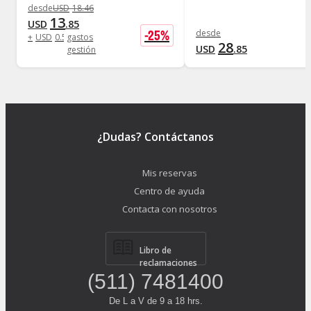
desde
USD
18
.
46
13
USD
.
85
-
25
%
desde
+
USD
0
.
58
gastos
28
USD
.
85
gestión
¿Dudas? Contáctanos
Mis reservas
Centro de ayuda
Contacta con nosotros
Libro de
reclamaciones
(511) 7481400
De L a V de 9 a 18 hrs.