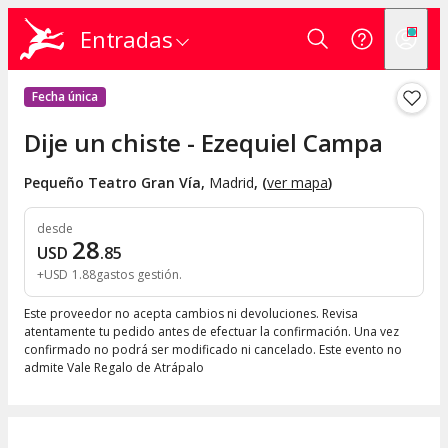
Entradas
Fecha única
Dije un chiste - Ezequiel Campa
Pequeño Teatro Gran Vía
,
Madrid
, (
ver mapa
)
desde
28
USD
.
85
+
USD
1
.
88
gastos gestión
Este proveedor no acepta cambios ni devoluciones. Revisa
atentamente tu pedido antes de efectuar la confirmación. Una vez
confirmado no podrá ser modificado ni cancelado. Este evento no
admite Vale Regalo de Atrápalo