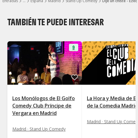
Entradas
…
España
Madrid
Stand Up Comedy
Dije un chiste - Eze
Mostrar todos los niveles
TAMBIÉN TE PUEDE INTERESAR
9
Los Monólogos de El Golfo
La Hora y Media de El
Comedy Club Príncipe de
de la Comedia Madrid
Vergara en Madrid
Madrid · Stand Up Comed
Madrid · Stand Up Comedy